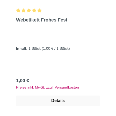
Durchschnittliche Bewertung von 5 von 5 Sternen
Webetikett Frohes Fest
Inhalt:
1 Stück
(1,00 € / 1 Stück)
Regulärer Preis:
1,00 €
Preise inkl. MwSt. zzgl. Versandkosten
Details