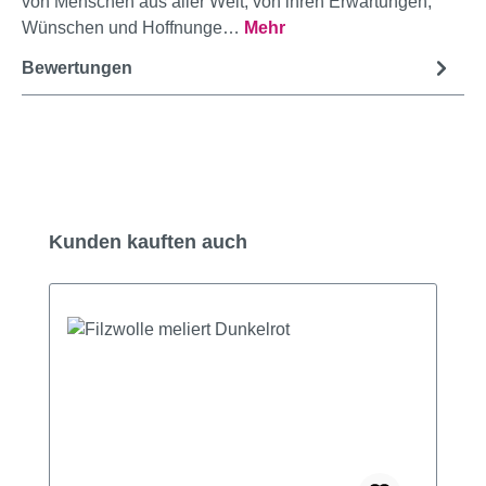
von Menschen aus aller Welt, von ihren Erwartungen,
Wünschen und Hoffnunge…
Mehr
Bewertungen
Produktgalerie überspringen
Kunden kauften auch