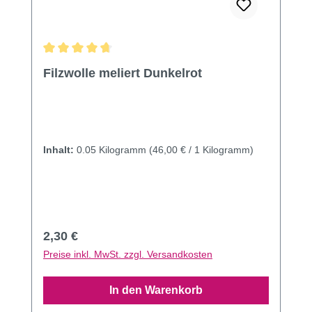
Durchschnittliche Bewertung von 4.82 von 5 Sternen
Filzwolle meliert Dunkelrot
Inhalt:
0.05 Kilogramm
(46,00 € / 1 Kilogramm)
Regulärer Preis:
2,30 €
Preise inkl. MwSt. zzgl. Versandkosten
In den Warenkorb