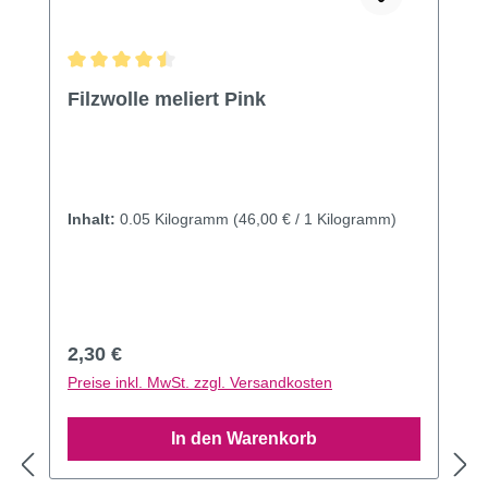
Durchschnittliche Bewertung von 4.55 von 5 Sternen
Filzwolle meliert Pink
Inhalt:
0.05 Kilogramm
(46,00 € / 1 Kilogramm)
Regulärer Preis:
2,30 €
Preise inkl. MwSt. zzgl. Versandkosten
In den Warenkorb