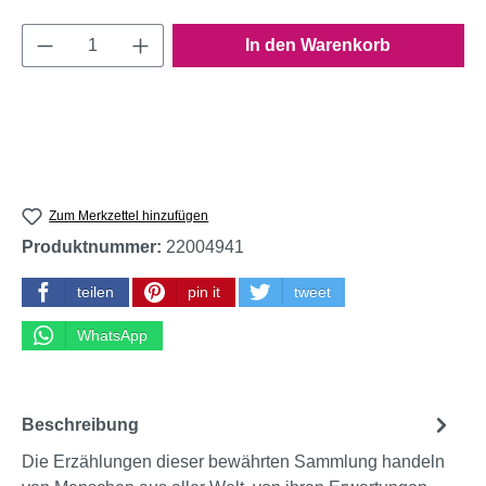
Produkt Anzahl: Gib den gewünschten Wert e
In den Warenkorb
Zum Merkzettel hinzufügen
Produktnummer:
22004941
teilen
pin it
tweet
WhatsApp
Beschreibung
Die Erzählungen dieser bewährten Sammlung handeln