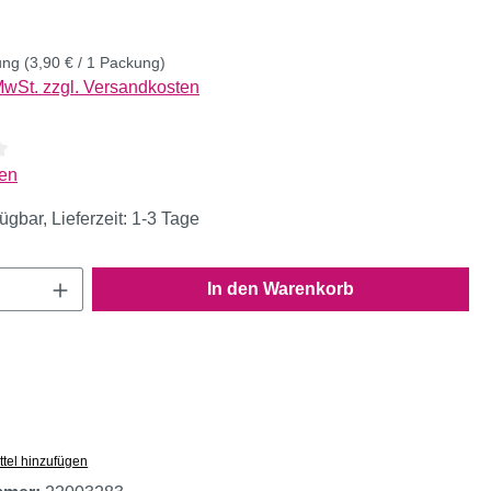
ung
(3,90 € / 1 Packung)
 MwSt. zzgl. Versandkosten
liche Bewertung von 4 von 5 Sternen
en
ügbar, Lieferzeit: 1-3 Tage
Anzahl: Gib den gewünschten Wert ein oder
In den Warenkorb
tel hinzufügen