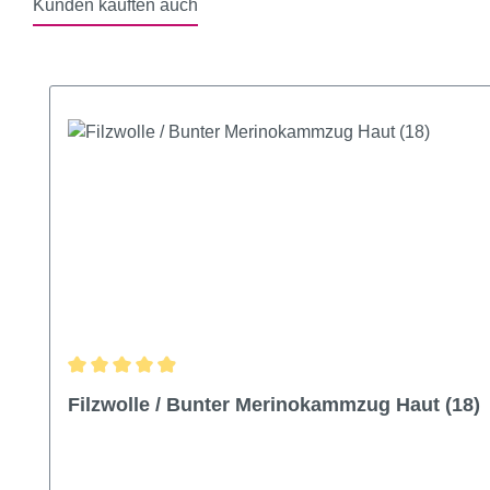
Kunden kauften auch
Produktgalerie überspringen
Durchschnittliche Bewertung von 4.91 von 5 Sternen
Filzwolle / Bunter Merinokammzug Haut (18)