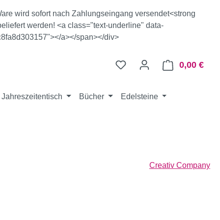
e Ware wird sofort nach Zahlungseingang versendet<strong
eliefert werden! <a class="text-underline" data-
c8fa8d303157"></a></span></div>
0,00 €
Ware
Jahreszeitentisch
Bücher
Edelsteine
Creativ Company
eis: