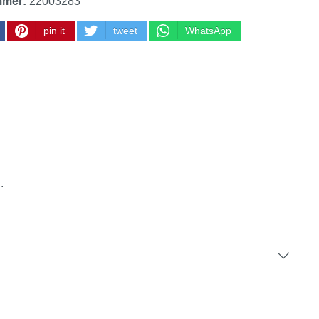
mmer:
22003283
pin it
tweet
WhatsApp
.