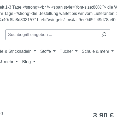
zeit 1-3 Tage </strong><br /> <span style="font-size:80%;"> di
r Tage </strong>die Bestellung wartet bis wir vom Lieferanten b
78a40c8fa8d303157" href="/widgets/cms/fac9ec0df5fc49d78a40
le & Stricknadeln
Stoffe
Tücher
Schule & mehr
& mehr
Blog
Regulärer Pr
3,90 €