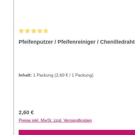
Durchschnittliche Bewertung von 4.85 von 5 Sternen
Pfeifenputzer / Pfeifenreiniger / Chenilledrah
Inhalt:
1 Packung
(2,60 € / 1 Packung)
Regulärer Preis:
2,60 €
Preise inkl. MwSt. zzgl. Versandkosten