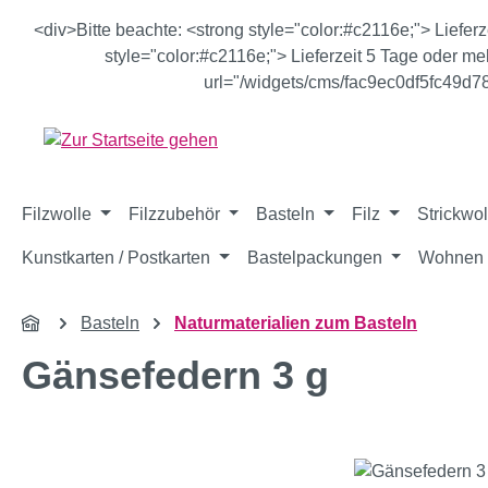
m Hauptinhalt springen
Zur Suche springen
Zur Hauptnavigation springen
<div>Bitte beachte: <strong style="color:#c2116e;"> Liefer
style="color:#c2116e;"> Lieferzeit 5 Tage oder meh
url="/widgets/cms/fac9ec0df5fc49d
Filzwolle
Filzzubehör
Basteln
Filz
Strickwol
Kunstkarten / Postkarten
Bastelpackungen
Wohnen 
Basteln
Naturmaterialien zum Basteln
Gänsefedern 3 g
Bildergalerie überspringen