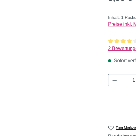
Inhalt:
1 Pack
Preise inkl.
Durchschnitt
2 Bewertung
Sofort verf
Produkt 
Zum Merkzet