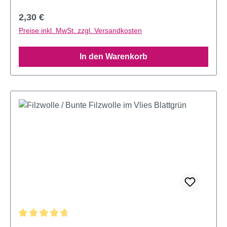
Regulärer Preis:
2,30 €
Preise inkl. MwSt. zzgl. Versandkosten
In den Warenkorb
Durchschnittliche Bewertung von 4.77 von 5 Sternen