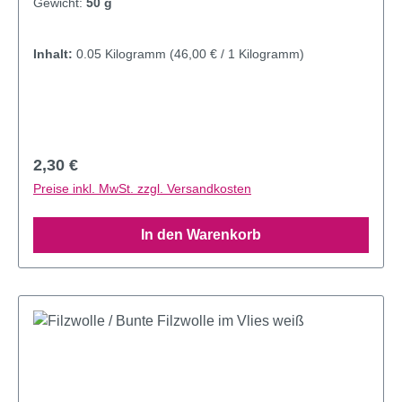
Gewicht:
50 g
Inhalt:
0.05 Kilogramm
(46,00 € / 1 Kilogramm)
Regulärer Preis:
2,30 €
Preise inkl. MwSt. zzgl. Versandkosten
In den Warenkorb