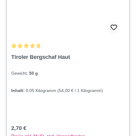
Durchschnittliche Bewertung von 4.8 von 5 Sternen
Tiroler Bergschaf Haut
Gewicht:
50 g
Inhalt:
0.05 Kilogramm
(54,00 € / 1 Kilogramm)
Regulärer Preis:
2,70 €
Preise inkl. MwSt. zzgl. Versandkosten