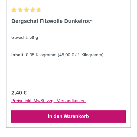
Durchschnittliche Bewertung von 4.8 von 5 Sternen
Bergschaf Filzwolle Dunkelrot~
Gewicht:
50 g
Inhalt:
0.05 Kilogramm
(48,00 € / 1 Kilogramm)
Regulärer Preis:
2,40 €
Preise inkl. MwSt. zzgl. Versandkosten
In den Warenkorb