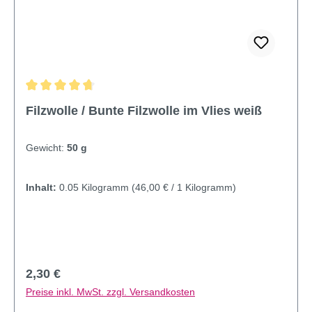
Durchschnittliche Bewertung von 4.75 von 5 Sternen
Filzwolle / Bunte Filzwolle im Vlies weiß
Gewicht:
50 g
Inhalt:
0.05 Kilogramm
(46,00 € / 1 Kilogramm)
Regulärer Preis:
2,30 €
Preise inkl. MwSt. zzgl. Versandkosten