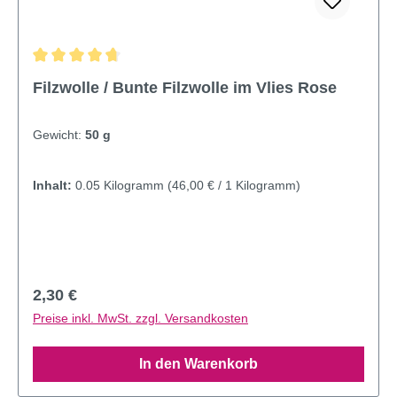
Durchschnittliche Bewertung von 4.67 von 5 Sternen
Filzwolle / Bunte Filzwolle im Vlies Rose
Gewicht:
50 g
Inhalt:
0.05 Kilogramm
(46,00 € / 1 Kilogramm)
Regulärer Preis:
2,30 €
Preise inkl. MwSt. zzgl. Versandkosten
In den Warenkorb