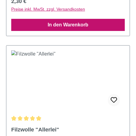
Regulärer Preis:
2,30 €
Preise inkl. MwSt. zzgl. Versandkosten
In den Warenkorb
Durchschnittliche Bewertung von 4.9 von 5 Sternen
Filzwolle "Allerlei"