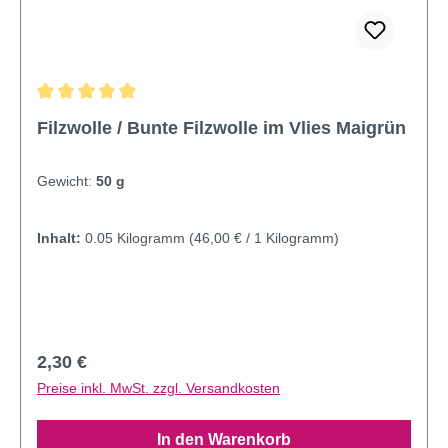
Durchschnittliche Bewertung von 4.91 von 5 Sternen
Filzwolle / Bunte Filzwolle im Vlies Maigrün
Gewicht:
50 g
Inhalt:
0.05 Kilogramm
(46,00 € / 1 Kilogramm)
Regulärer Preis:
2,30 €
Preise inkl. MwSt. zzgl. Versandkosten
In den Warenkorb