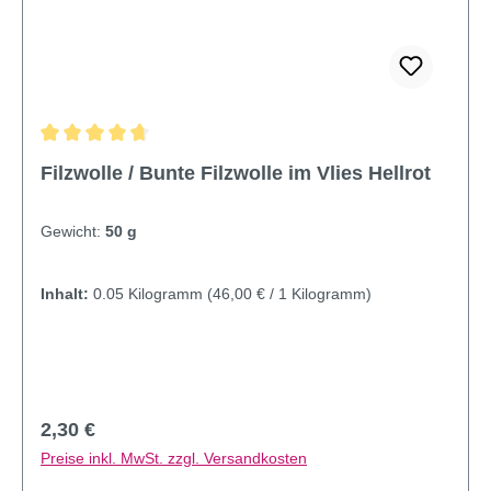
Durchschnittliche Bewertung von 4.87 von 5 Sternen
Filzwolle / Bunte Filzwolle im Vlies Hellrot
Gewicht:
50 g
Inhalt:
0.05 Kilogramm
(46,00 € / 1 Kilogramm)
Regulärer Preis:
2,30 €
Preise inkl. MwSt. zzgl. Versandkosten