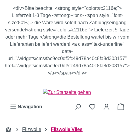
Zum Hauptinhalt springen
<div>Bitte beachte: <strong style="color:#c2116e;">
Lieferzeit 1-3 Tage </strong><br /> <span style="font-
size:80%;"> die Ware wird sofort nach Zahlungseingang
versendet<strong style="color:#c2116e;"> Lieferzeit 5 Tage
oder mehr Tage </strong>die Bestellung wartet bis wir vom
Lieferanten beliefert werden! <a class="text-underline"
data-
url="/widgets/cms/fac9ec0df5fc49d78a40c8fa8d303157"
href="/widgets/cms/fac9ec0df5fc49d78a40c8fa8d303157">
</a></span></div>
Ware
Navigation
Filzwolle
Filzwolle Vlies