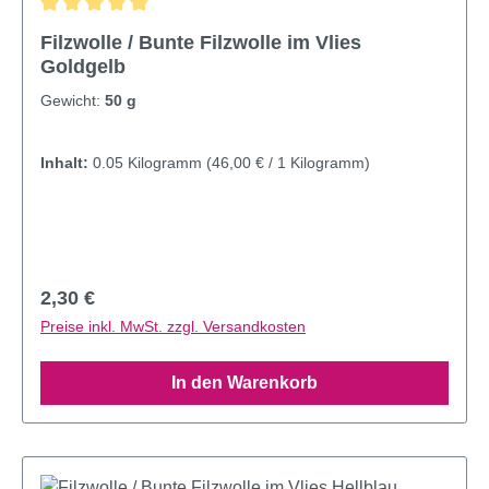
Durchschnittliche Bewertung von 4.93 von 5 Sternen
Filzwolle / Bunte Filzwolle im Vlies
Goldgelb
Gewicht:
50 g
Inhalt:
0.05 Kilogramm
(46,00 € / 1 Kilogramm)
Regulärer Preis:
2,30 €
Preise inkl. MwSt. zzgl. Versandkosten
In den Warenkorb