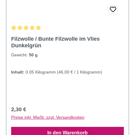
Durchschnittliche Bewertung von 4.95 von 5 Sternen
Filzwolle / Bunte Filzwolle im Vlies
Dunkelgrün
Gewicht:
50 g
Inhalt:
0.05 Kilogramm
(46,00 € / 1 Kilogramm)
Regulärer Preis:
2,30 €
Preise inkl. MwSt. zzgl. Versandkosten
In den Warenkorb