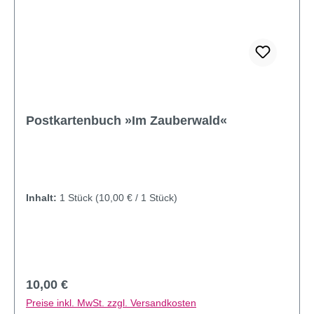
Postkartenbuch »Im Zauberwald«
Inhalt:
1 Stück
(10,00 € / 1 Stück)
Regulärer Preis:
10,00 €
Preise inkl. MwSt. zzgl. Versandkosten