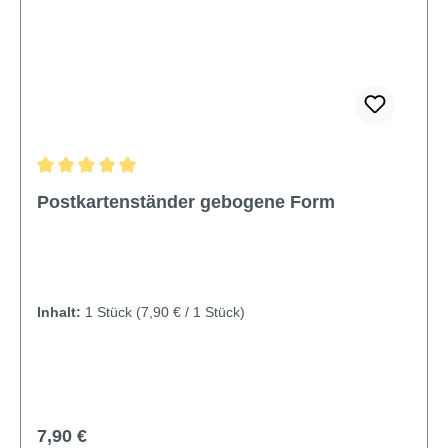
Durchschnittliche Bewertung von 5 von 5 Sternen
Postkartenständer gebogene Form
Inhalt:
1 Stück
(7,90 € / 1 Stück)
Regulärer Preis:
7,90 €