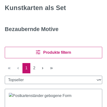
Kunstkarten als Set
Bezaubernde Motive
Produkte filtern
Seite
Seite
1
2