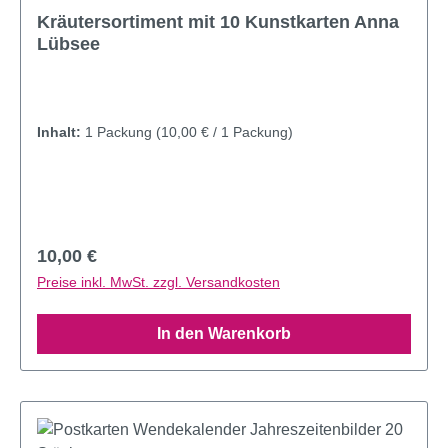
Durchschnittliche Bewertung von 5 von 5 Sternen
Kräutersortiment mit 10 Kunstkarten Anna
Lübsee
Inhalt:
1 Packung
(10,00 € / 1 Packung)
Regulärer Preis:
10,00 €
Preise inkl. MwSt. zzgl. Versandkosten
In den Warenkorb