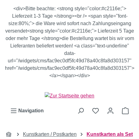
Zum Hauptinhalt springen
<div>Bitte beachte: <strong style="color:#c2116e;">
Lieferzeit 1-3 Tage </strong><br /> <span style="font-
size:80%;"> die Ware wird sofort nach Zahlungseingang
versendet<strong style="color:#c2116e;"> Lieferzeit 5 Tage
oder mehr Tage </strong>die Bestellung wartet bis wir vom
Lieferanten beliefert werden! <a class="text-underline"
data-
url="/widgets/cms/fac9ec0df5fc49d78a40c8fa8d303157"
href="/widgets/cms/fac9ec0df5fc49d78a40c8fa8d303157">
</a></span></div>
Ware
Navigation
Kunstkarten / Postkarten
Kunstkarten als Set