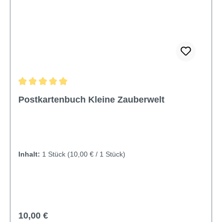
Durchschnittliche Bewertung von 5 von 5 Sternen
Postkartenbuch Kleine Zauberwelt
Inhalt:
1 Stück
(10,00 € / 1 Stück)
Regulärer Preis:
10,00 €