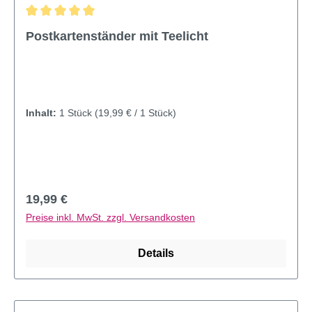
Durchschnittliche Bewertung von 5 von 5 Sternen
Postkartenständer mit Teelicht
Inhalt:
1 Stück
(19,99 € / 1 Stück)
Regulärer Preis:
19,99 €
Preise inkl. MwSt. zzgl. Versandkosten
Details