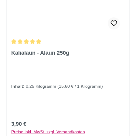
Durchschnittliche Bewertung von 5 von 5 Sternen
Kalialaun - Alaun 250g
Inhalt:
0.25 Kilogramm
(15,60 € / 1 Kilogramm)
Regulärer Preis:
3,90 €
Preise inkl. MwSt. zzgl. Versandkosten