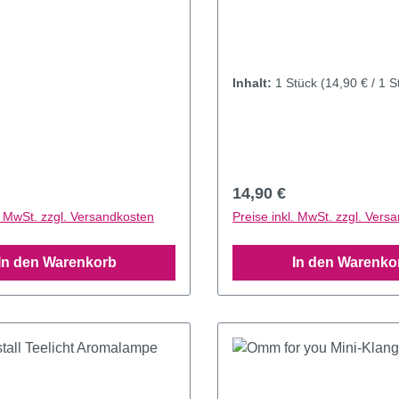
Inhalt:
1 Stück
(14,90 € / 1 S
r Preis:
Regulärer Preis:
14,90 €
l. MwSt. zzgl. Versandkosten
Preise inkl. MwSt. zzgl. Vers
In den Warenkorb
In den Warenko