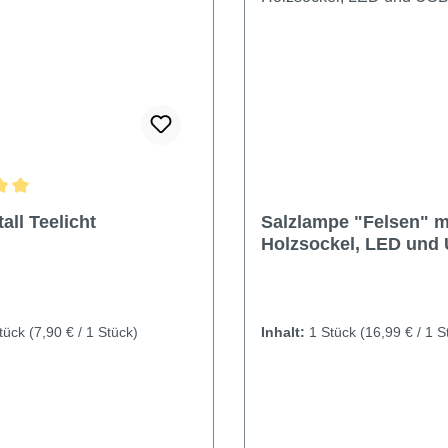
ittliche Bewertung von 5 von 5 Sternen
tall Teelicht
Salzlampe "Felsen" m
Holzsockel, LED und
Stecker
tück
(7,90 € / 1 Stück)
Inhalt:
1 Stück
(16,99 € / 1 S