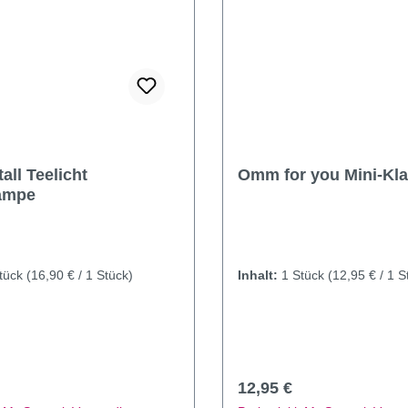
tall Teelicht
Omm for you Mini-Kl
ampe
tück
(16,90 € / 1 Stück)
Inhalt:
1 Stück
(12,95 € / 1 S
r Preis:
Regulärer Preis:
12,95 €