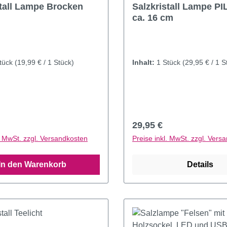
stall Lampe Brocken
Salzkristall Lampe PILZ H
ca. 16 cm
tück
(19,99 € / 1 Stück)
Inhalt:
1 Stück
(29,95 € / 1 S
r Preis:
Regulärer Preis:
29,95 €
l. MwSt. zzgl. Versandkosten
Preise inkl. MwSt. zzgl. Vers
In den Warenkorb
Details