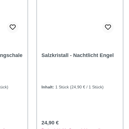
angschale
Salzkristall - Nachtlicht Engel
tück)
Inhalt:
1 Stück
(24,90 € / 1 Stück)
Regulärer Preis:
24,90 €