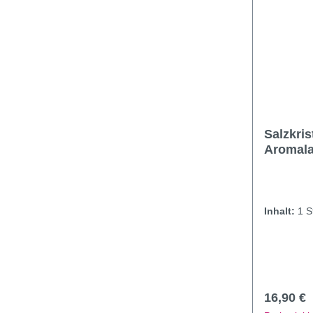
Salzkris
Aromal
Inhalt:
1 S
Reguläre
16,90 €