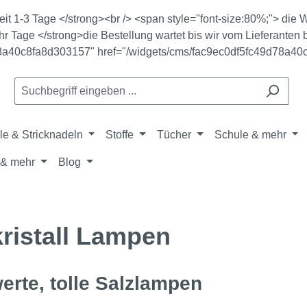
zeit 1-3 Tage </strong><br /> <span style="font-size:80%;"> di
r Tage </strong>die Bestellung wartet bis wir vom Lieferanten b
78a40c8fa8d303157" href="/widgets/cms/fac9ec0df5fc49d78a40
le & Stricknadeln
Stoffe
Tücher
Schule & mehr
& mehr
Blog
kristall Lampen
erte, tolle Salzlampen