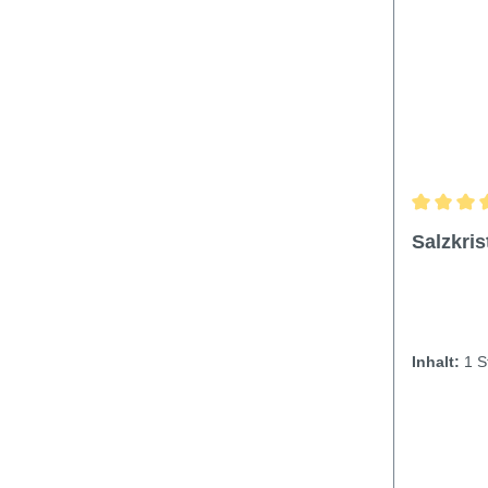
Durchschn
Salzkris
Inhalt:
1 S