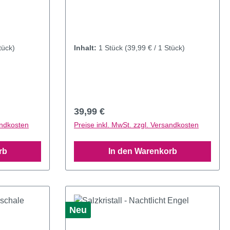
tück)
Inhalt:
1 Stück
(39,99 € / 1 Stück)
Regulärer Preis:
39,99 €
andkosten
Preise inkl. MwSt. zzgl. Versandkosten
rb
In den Warenkorb
Neu