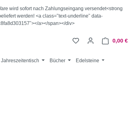
e Ware wird sofort nach Zahlungseingang versendet<strong
eliefert werden! <a class="text-underline" data-
c8fa8d303157"></a></span></div>
0,00 €
Ware
Jahreszeitentisch
Bücher
Edelsteine