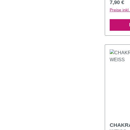
Reguläre
7,90 €
Preise ink
CHAKRA-