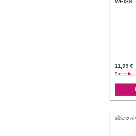
WEISS
Reguläre
11,95 €
Preise ink