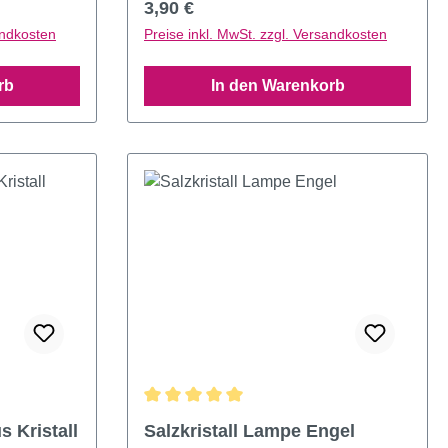
Regulärer Preis:
3,90 €
andkosten
Preise inkl. MwSt. zzgl. Versandkosten
rb
In den Warenkorb
Durchschnittliche Bewertung von 5 von 5 
s Kristall
Salzkristall Lampe Engel