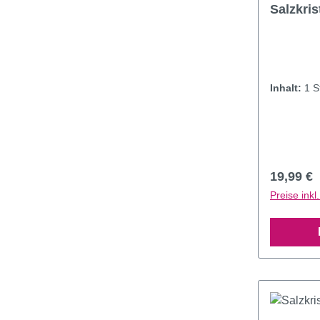
Salzkri
Inhalt:
1 S
Reguläre
19,99 €
Preise ink