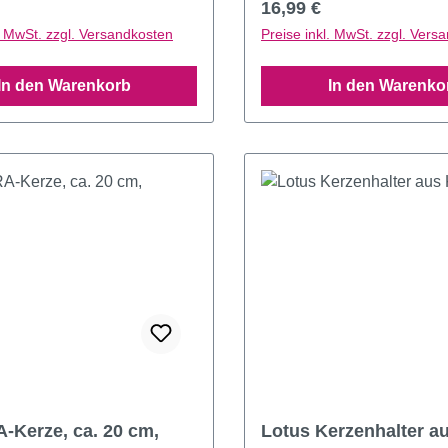
r Preis:
Regulärer Preis:
16,99 €
l. MwSt. zzgl. Versandkosten
Preise inkl. MwSt. zzgl. Vers
In den Warenkorb
In den Warenko
Kerze, ca. 20 cm,
Lotus Kerzenhalter au