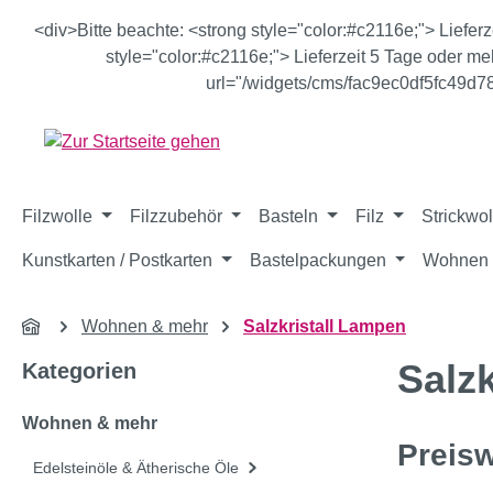
m Hauptinhalt springen
Zur Suche springen
Zur Hauptnavigation springen
<div>Bitte beachte: <strong style="color:#c2116e;"> Liefer
style="color:#c2116e;"> Lieferzeit 5 Tage oder meh
url="/widgets/cms/fac9ec0df5fc49d
Filzwolle
Filzzubehör
Basteln
Filz
Strickwol
Kunstkarten / Postkarten
Bastelpackungen
Wohnen 
Wohnen & mehr
Salzkristall Lampen
Salz
Kategorien
Wohnen & mehr
Preisw
Edelsteinöle & Ätherische Öle