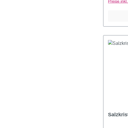
Preise ink
Salzkri