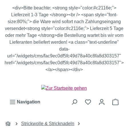
Zum Hauptinhalt springen
<div>Bitte beachte: <strong style="color:#c2116e;">
Lieferzeit 1-3 Tage </strong><br /> <span style="font-
size:80%;"> die Ware wird sofort nach Zahlungseingang
versendet<strong style="color:#c2116e;"> Lieferzeit 5 Tage
oder mehr Tage </strong>die Bestellung wartet bis wir vom
Lieferanten beliefert werden! <a class="text-underline"
data-
url="/widgets/cms/fac9ec0df5fc49d78a40c8fa8d303157"
href="/widgets/cms/fac9ec0df5fc49d78a40c8fa8d303157">
</a></span></div>
Ware
Navigation
Strickwolle & Stricknadeln