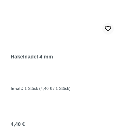
Häkelnadel 4 mm
Inhalt:
1 Stück
(4,40 € / 1 Stück)
Regulärer Preis:
4,40 €