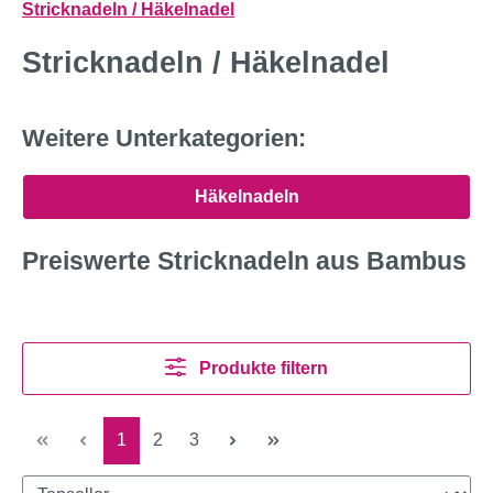
Stricknadeln / Häkelnadel
Stricknadeln / Häkelnadel
Weitere Unterkategorien:
Häkelnadeln
Preiswerte Stricknadeln aus Bambus
Produkte filtern
Seite
Seite
Seite
1
2
3