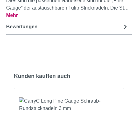
Dies sind die passenden Nadelseile sind für die „Fine
Gauge“ der austauschbaren Tulip Stricknadeln. Die St…
Mehr
Bewertungen
Produktgalerie überspringen
Kunden kauften auch