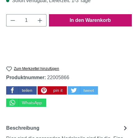
Sofort verfügbar, Lieferzeit: 1-3 Tage
Produkt Anzahl: Gib den gewünschten Wert e
In den Warenkorb
Zum Merkzettel hinzufügen
Produktnummer:
22005866
teilen
pin it
tweet
WhatsApp
Beschreibung