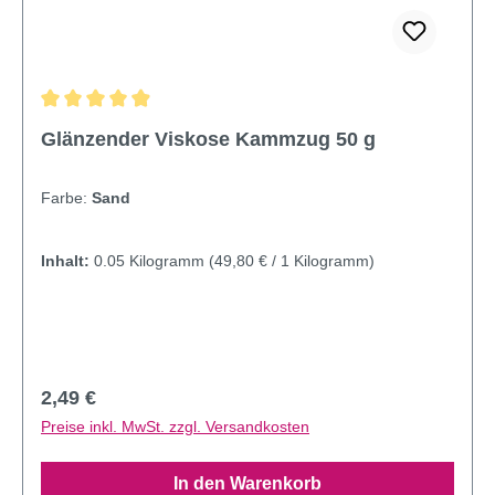
Durchschnittliche Bewertung von 4.95 von 5 Sternen
Glänzender Viskose Kammzug 50 g
Farbe:
Sand
Inhalt:
0.05 Kilogramm
(49,80 € / 1 Kilogramm)
Regulärer Preis:
2,49 €
Preise inkl. MwSt. zzgl. Versandkosten
In den Warenkorb