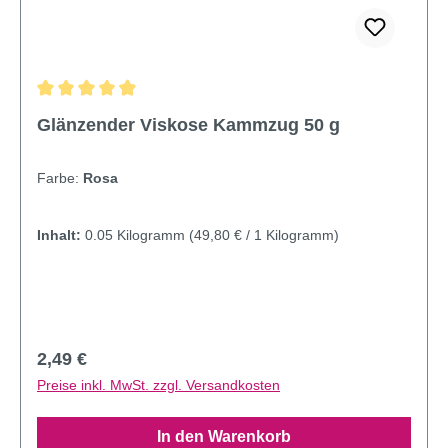
Durchschnittliche Bewertung von 4.95 von 5 Sternen
Glänzender Viskose Kammzug 50 g
Farbe:
Rosa
Inhalt:
0.05 Kilogramm
(49,80 € / 1 Kilogramm)
Regulärer Preis:
2,49 €
Preise inkl. MwSt. zzgl. Versandkosten
In den Warenkorb