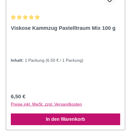
Durchschnittliche Bewertung von 5 von 5 Sternen
Viskose Kammzug Pastelltraum Mix 100 g
Inhalt:
1 Packung
(6,50 € / 1 Packung)
Regulärer Preis:
6,50 €
Preise inkl. MwSt. zzgl. Versandkosten
In den Warenkorb