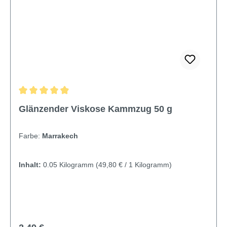
Durchschnittliche Bewertung von 4.95 von 5 Sternen
Glänzender Viskose Kammzug 50 g
Farbe:
Marrakech
Inhalt:
0.05 Kilogramm
(49,80 € / 1 Kilogramm)
Regulärer Preis: