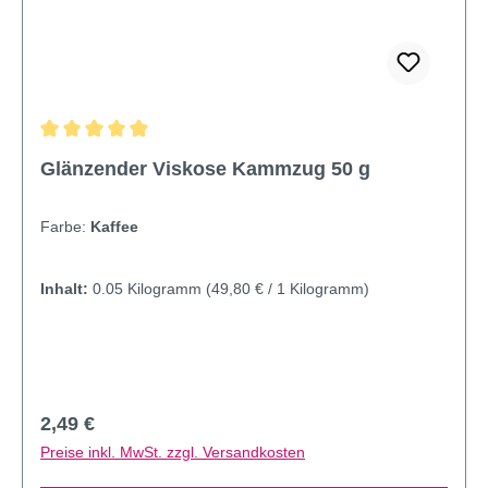
Durchschnittliche Bewertung von 4.95 von 5 Sternen
Glänzender Viskose Kammzug 50 g
Farbe:
Kaffee
Inhalt:
0.05 Kilogramm
(49,80 € / 1 Kilogramm)
Regulärer Preis:
2,49 €
Preise inkl. MwSt. zzgl. Versandkosten