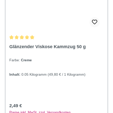
Durchschnittliche Bewertung von 4.95 von 5 Sternen
Glänzender Viskose Kammzug 50 g
Farbe:
Creme
Inhalt:
0.05 Kilogramm
(49,80 € / 1 Kilogramm)
Regulärer Preis:
2,49 €
Preise inkl. MwSt. zzgl. Versandkosten