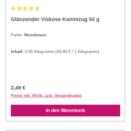
Durchschnittliche Bewertung von 4.95 von 5 Sternen
Glänzender Viskose Kammzug 50 g
Farbe:
Nussbraun
Inhalt:
0.05 Kilogramm
(49,80 € / 1 Kilogramm)
Regulärer Preis:
2,49 €
Preise inkl. MwSt. zzgl. Versandkosten
In den Warenkorb