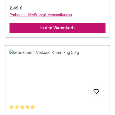
Regulärer Preis:
2,49 €
Preise inkl. MwSt. zzgl. Versandkosten
In den Warenkorb
Durchschnittliche Bewertung von 4.95 von 5 Sternen