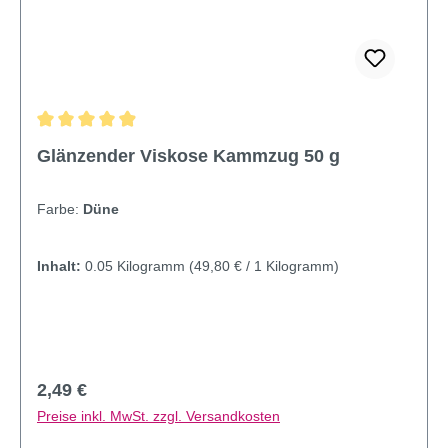
Durchschnittliche Bewertung von 4.95 von 5 Sternen
Glänzender Viskose Kammzug 50 g
Farbe:
Düne
Inhalt:
0.05 Kilogramm
(49,80 € / 1 Kilogramm)
Regulärer Preis:
2,49 €
Preise inkl. MwSt. zzgl. Versandkosten