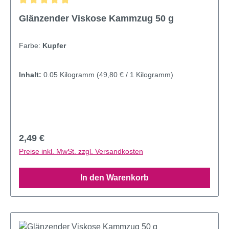
Durchschnittliche Bewertung von 4.95 von 5 Sternen
Glänzender Viskose Kammzug 50 g
Farbe:
Kupfer
Inhalt:
0.05 Kilogramm
(49,80 € / 1 Kilogramm)
Regulärer Preis:
2,49 €
Preise inkl. MwSt. zzgl. Versandkosten
In den Warenkorb