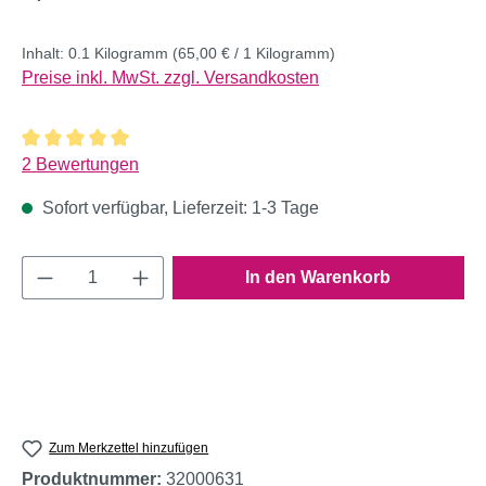
Inhalt:
0.1 Kilogramm
(65,00 € / 1 Kilogramm)
Preise inkl. MwSt. zzgl. Versandkosten
Durchschnittliche Bewertung von 5 von 5 Sternen
2 Bewertungen
Sofort verfügbar, Lieferzeit: 1-3 Tage
Produkt Anzahl: Gib den gewünschten Wert e
In den Warenkorb
Zum Merkzettel hinzufügen
Produktnummer:
32000631