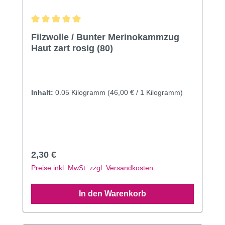
Durchschnittliche Bewertung von 5 von 5 Sternen
Filzwolle / Bunter Merinokammzug
Haut zart rosig (80)
Inhalt:
0.05 Kilogramm
(46,00 € / 1 Kilogramm)
Regulärer Preis:
2,30 €
Preise inkl. MwSt. zzgl. Versandkosten
In den Warenkorb