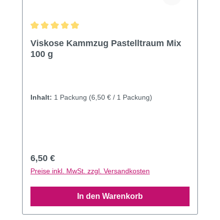
Durchschnittliche Bewertung von 5 von 5 Sternen
Viskose Kammzug Pastelltraum Mix
100 g
Inhalt:
1 Packung
(6,50 € / 1 Packung)
Regulärer Preis:
6,50 €
Preise inkl. MwSt. zzgl. Versandkosten
In den Warenkorb