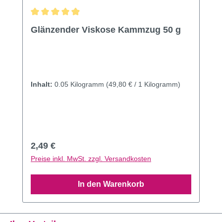
Durchschnittliche Bewertung von 4.95 von 5 Sternen
Glänzender Viskose Kammzug 50 g
Inhalt:
0.05 Kilogramm
(49,80 € / 1 Kilogramm)
Regulärer Preis:
2,49 €
Preise inkl. MwSt. zzgl. Versandkosten
In den Warenkorb