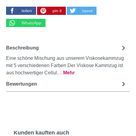
teilen
pin it
tweet
WhatsApp
Beschreibung
Eine schöne Mischung aus unserem Viskosekammzug
mit 5 verschiedenen Farben Der Viskose Kammzug ist
aus hochwertiger Cellul…
Mehr
Bewertungen
Produktgalerie überspringen
Kunden kauften auch