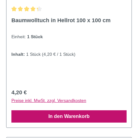
Durchschnittliche Bewertung von 4.14 von 5 Sternen
Baumwolltuch in Hellrot 100 x 100 cm
Einheit:
1 Stück
Inhalt:
1 Stück
(4,20 € / 1 Stück)
Regulärer Preis:
4,20 €
Preise inkl. MwSt. zzgl. Versandkosten
In den Warenkorb