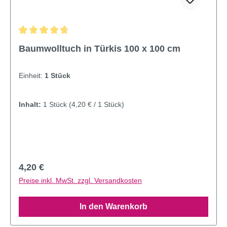
Durchschnittliche Bewertung von 4.75 von 5 Sternen
Baumwolltuch in Türkis 100 x 100 cm
Einheit:
1 Stück
Inhalt:
1 Stück
(4,20 € / 1 Stück)
Regulärer Preis:
4,20 €
Preise inkl. MwSt. zzgl. Versandkosten
In den Warenkorb