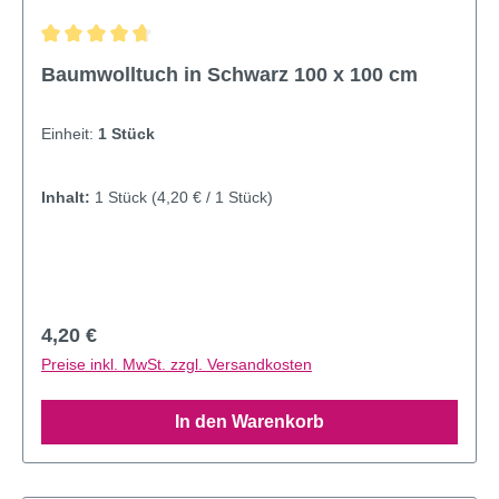
Durchschnittliche Bewertung von 4.66 von 5 Sternen
Baumwolltuch in Schwarz 100 x 100 cm
Einheit:
1 Stück
Inhalt:
1 Stück
(4,20 € / 1 Stück)
Regulärer Preis:
4,20 €
Preise inkl. MwSt. zzgl. Versandkosten
In den Warenkorb