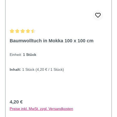
Durchschnittliche Bewertung von 4.6 von 5 Sternen
Baumwolltuch in Mokka 100 x 100 cm
Einheit:
1 Stück
Inhalt:
1 Stück
(4,20 € / 1 Stück)
Regulärer Preis:
4,20 €
Preise inkl. MwSt. zzgl. Versandkosten