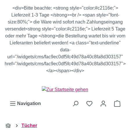
Zum Hauptinhalt springen
<div>Bitte beachte: <strong style="color:#c2116e;">
Lieferzeit 1-3 Tage </strong><br /> <span style="font-
size:80%;"> die Ware wird sofort nach Zahlungseingang
versendet<strong style="color:#c2116e;"> Lieferzeit 5 Tage
oder mehr Tage </strong>die Bestellung wartet bis wir vom
Lieferanten beliefert werden! <a class="text-underline"
data-
url="/widgets/cms/fac9ec0df5fc49d78a40c8fa8d303157"
href="/widgets/cms/fac9ec0df5fc49d78a40c8fa8d303157">
</a></span></div>
Ware
Navigation
Tücher