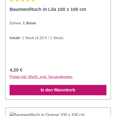
Durchschnittliche Bewertung von 5 von 5 Sternen
Baumwolltuch in Lila 100 x 100 cm
Einheit:
1 Stück
Inhalt:
1 Stück
(4,20 € / 1 Stück)
Regulärer Preis:
4,20 €
Preise inkl. MwSt. zzgl. Versandkosten
In den Warenkorb