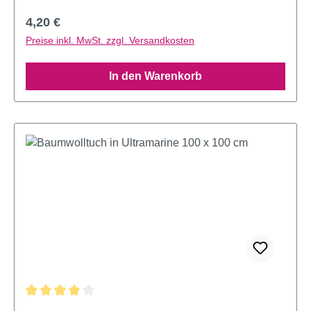
Regulärer Preis:
4,20 €
Preise inkl. MwSt. zzgl. Versandkosten
In den Warenkorb
Durchschnittliche Bewertung von 4.09 von 5 Sternen