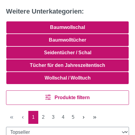
Weitere Unterkategorien:
Baumwollschal
Baumwolltücher
Seidentücher / Schal
Tücher für den Jahreszeitentisch
Wollschal / Wolltuch
Produkte filtern
Seite
Seite
Seite
Seite
Seite
1
2
3
4
5