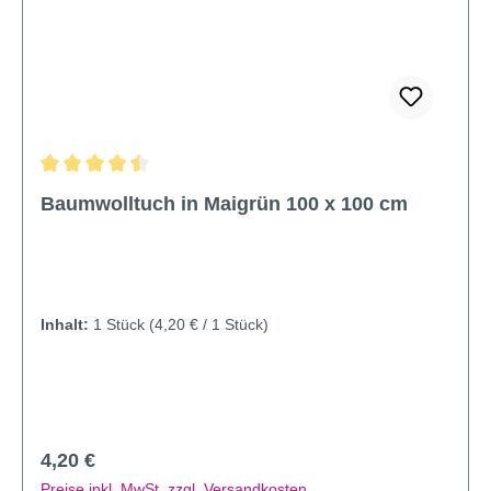
Durchschnittliche Bewertung von 4.6 von 5 Sternen
Baumwolltuch in Maigrün 100 x 100 cm
Inhalt:
1 Stück
(4,20 € / 1 Stück)
Regulärer Preis:
4,20 €
Preise inkl. MwSt. zzgl. Versandkosten