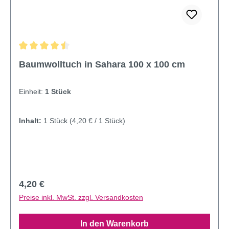
Durchschnittliche Bewertung von 4.57 von 5 Sternen
Baumwolltuch in Sahara 100 x 100 cm
Einheit:
1 Stück
Inhalt:
1 Stück
(4,20 € / 1 Stück)
Regulärer Preis:
4,20 €
Preise inkl. MwSt. zzgl. Versandkosten
In den Warenkorb