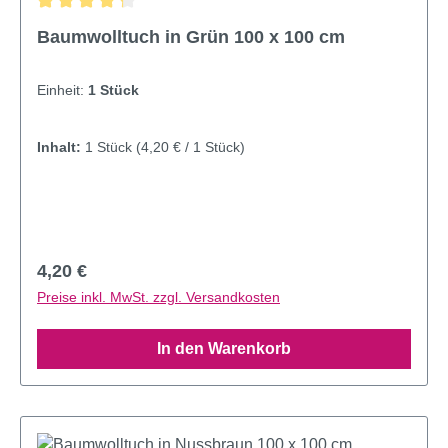
Durchschnittliche Bewertung von 4.14 von 5 Sternen
Baumwolltuch in Grün 100 x 100 cm
Einheit:
1 Stück
Inhalt:
1 Stück
(4,20 € / 1 Stück)
Regulärer Preis:
4,20 €
Preise inkl. MwSt. zzgl. Versandkosten
In den Warenkorb