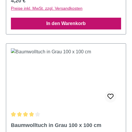
Regulärer Preis:
4,20 €
Preise inkl. MwSt. zzgl. Versandkosten
In den Warenkorb
Durchschnittliche Bewertung von 4 von 5 Sternen
Baumwolltuch in Grau 100 x 100 cm