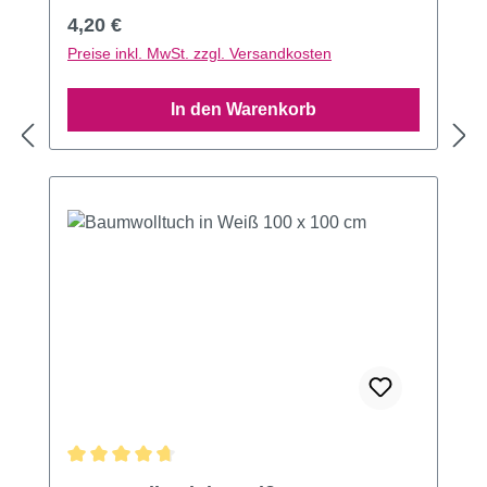
Regulärer Preis:
4,20 €
Preise inkl. MwSt. zzgl. Versandkosten
In den Warenkorb
Durchschnittliche Bewertung von 4.7 von 5 Sternen