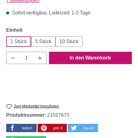
Durchschnittliche Bewertung von 4.14 von 5 Sternen
7 Bewertungen
Sofort verfügbar, Lieferzeit: 1-3 Tage
auswählen
Einheit
1 Stück
5 Stück
10 Stück
Produkt Anzahl: Gib den gewünschten Wert e
In den Warenkorb
Zum Merkzettel hinzufügen
Produktnummer:
21027673
teilen
pin it
tweet