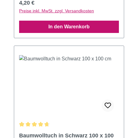
Regulärer Preis:
4,20 €
Preise inkl. MwSt. zzgl. Versandkosten
In den Warenkorb
Durchschnittliche Bewertung von 4.66 von 5 Sternen
Baumwolltuch in Schwarz 100 x 100