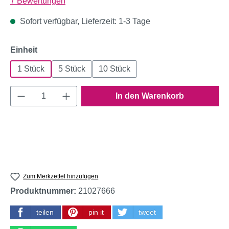
Durchschnittliche Bewertung von 4.57 von 5 Sternen
7 Bewertungen
Sofort verfügbar, Lieferzeit: 1-3 Tage
auswählen
Einheit
1 Stück
5 Stück
10 Stück
Produkt Anzahl: Gib den gewünschten Wert e
In den Warenkorb
Zum Merkzettel hinzufügen
Produktnummer:
21027666
teilen
pin it
tweet