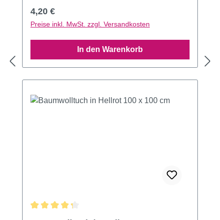
Regulärer Preis:
4,20 €
Preise inkl. MwSt. zzgl. Versandkosten
In den Warenkorb
Durchschnittliche Bewertung von 4.14 von 5 Sternen