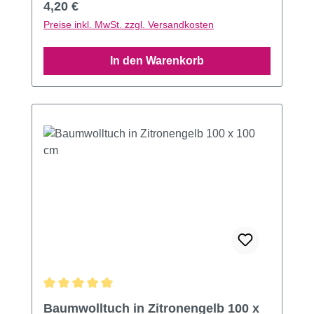
Regulärer Preis:
4,20 €
Preise inkl. MwSt. zzgl. Versandkosten
In den Warenkorb
Durchschnittliche Bewertung von 5 von 5 Sternen
Baumwolltuch in Zitronengelb 100 x