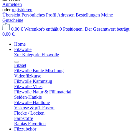
Anmelden
oder
registrieren
Übersicht
Persönliches Profil
Adressen
Bestellungen
Meine
Gutscheine
0,00 €
Warenkorb enthält 0 Positionen. Der Gesamtwert beträgt
0,00 €.
Home
Filzwolle
Zur Kategorie Filzwolle
Filzset
Filzwolle Bunte Mischung
Videofilzkurse
Filzwolle Kammzug
Filzwolle Vlies
Filzwolle Natur & Füllmaterial
Seiden-Hankie
Filzwolle Hauttöne
Viskose & pfl. Fasern
Flocke / Locken
Farbstoffe
Rabias Favoriten
Filzzubehör