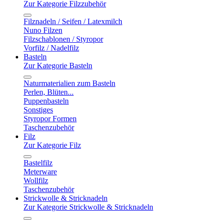
Zur Kategorie Filzzubehör
Filznadeln / Seifen / Latexmilch
Nuno Filzen
Filzschablonen / Styropor
Vorfilz / Nadelfilz
Basteln
Zur Kategorie Basteln
Naturmaterialien zum Basteln
Perlen, Blüten...
Puppenbasteln
Sonstiges
Styropor Formen
Taschenzubehör
Filz
Zur Kategorie Filz
Bastelfilz
Meterware
Wollfilz
Taschenzubehör
Strickwolle & Stricknadeln
Zur Kategorie Strickwolle & Stricknadeln