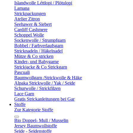
Islandwolle Léttlopi / Plötulopi
Lamana
Strickpackungen
Atelier Zitron
Seehawer & Siebert
Cardiff Cashmere
Schoppel Wolle
Sockenwolle / Strumpfgarn
Bobbel / Farbverlaufsgarn
Stricknadeln / Häkelnadel
Mütze & Co stricken
Kinder- und Babygarne
Strickjacke & Co Strickgarn
Pascuali
Baumwollgarn /Strickwolle & Häke
Alpaka Strickwolle / Yak / Seide
Schurwolle / Strickfilzen
Lace Garn
Gratis Strickanleitungen bei Gar
Stoffe
Zur Kategorie Stoffe
Bio Doppel- Mull / Musselin
Jersey Baumwollstoffe
Seide - Seidenstoffe