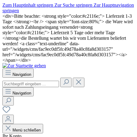
Zum Hauptinhalt springen
Zur Suche springen
Zur Hauptnavigation
springen
<div>Bitte beachte: <strong style="color:#c2116e;"> Lieferzeit 1-3
Tage </strong><br /> <span style="font-size:80%;"> die Ware wird
sofort nach Zahlungseingang versendet<strong
style="color:#c2116e;"> Lieferzeit 5 Tage oder mehr Tage
</strong>die Bestellung wartet bis wir vom Lieferanten beliefert
werden! <a class="text-underline" data-
url="/widgets/cms/fac9ec0df5fc49d78a40c8fa8d303157"
href="/widgets/cms/fac9ec0df5fc49d78a40c8fa8d303157"></a>
</span></div>
Navigation
Navigation
Menü schließen
Ihr Konto