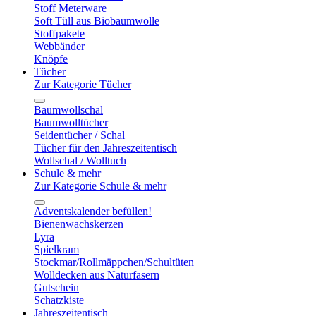
Stoff Meterware
Soft Tüll aus Biobaumwolle
Stoffpakete
Webbänder
Knöpfe
Tücher
Zur Kategorie Tücher
Baumwollschal
Baumwolltücher
Seidentücher / Schal
Tücher für den Jahreszeitentisch
Wollschal / Wolltuch
Schule & mehr
Zur Kategorie Schule & mehr
Adventskalender befüllen!
Bienenwachskerzen
Lyra
Spielkram
Stockmar/Rollmäppchen/Schultüten
Wolldecken aus Naturfasern
Gutschein
Schatzkiste
Jahreszeitentisch