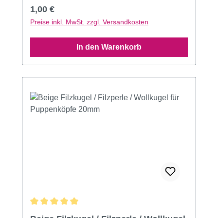
Regulärer Preis:
1,00 €
Preise inkl. MwSt. zzgl. Versandkosten
In den Warenkorb
Durchschnittliche Bewertung von 5 von 5 Sternen