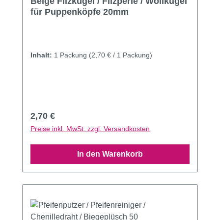
Beige Filzkugel / Filzperle / Wollkugel
für Puppenköpfe 20mm
Inhalt:
1 Packung
(2,70 € / 1 Packung)
Regulärer Preis:
2,70 €
Preise inkl. MwSt. zzgl. Versandkosten
In den Warenkorb