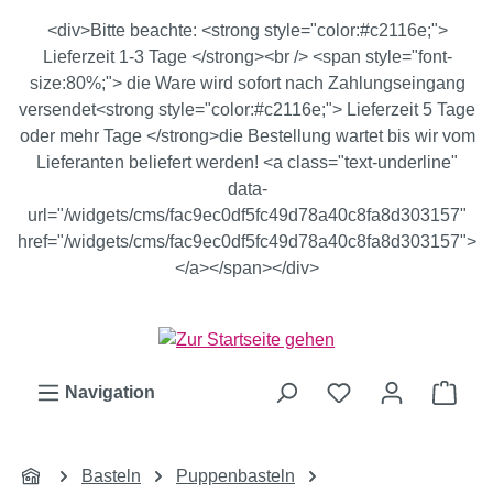
Zum Hauptinhalt springen
<div>Bitte beachte: <strong style="color:#c2116e;">
Lieferzeit 1-3 Tage </strong><br /> <span style="font-
size:80%;"> die Ware wird sofort nach Zahlungseingang
versendet<strong style="color:#c2116e;"> Lieferzeit 5 Tage
oder mehr Tage </strong>die Bestellung wartet bis wir vom
Lieferanten beliefert werden! <a class="text-underline"
data-
url="/widgets/cms/fac9ec0df5fc49d78a40c8fa8d303157"
href="/widgets/cms/fac9ec0df5fc49d78a40c8fa8d303157">
</a></span></div>
Ware
Navigation
Basteln
Puppenbasteln