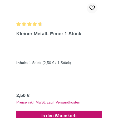
Durchschnittliche Bewertung von 4.86 von 5 Sternen
Kleiner Metall- Eimer 1 Stück
Inhalt:
1 Stück
(2,50 € / 1 Stück)
Regulärer Preis:
2,50 €
Preise inkl. MwSt. zzgl. Versandkosten
In den Warenkorb