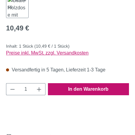
Regulärer Preis:
10,49 €
Inhalt:
1 Stück
(10,49 € / 1 Stück)
Preise inkl. MwSt. zzgl. Versandkosten
Versandfertig in 5 Tagen, Lieferzeit 1-3 Tage
Produkt Anzahl: Gib den gewünschten Wert e
In den Warenkorb