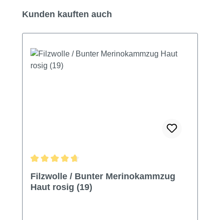
Produktgalerie überspringen
Kunden kauften auch
Durchschnittliche Bewertung von 4.79 von 5 Sternen
Filzwolle / Bunter Merinokammzug
Haut rosig (19)