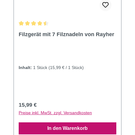
Durchschnittliche Bewertung von 4.62 von 5 Sternen
Filzgerät mit 7 Filznadeln von Rayher
Inhalt:
1 Stück
(15,99 € / 1 Stück)
Regulärer Preis:
15,99 €
Preise inkl. MwSt. zzgl. Versandkosten
In den Warenkorb