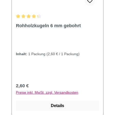
Durchschnittliche Bewertung von 4.33 von 5 Sternen
Rohholzkugeln 6 mm gebohrt
Inhalt:
1 Packung
(2,60 € / 1 Packung)
Regulärer Preis:
2,60 €
Preise inkl. MwSt. zzgl. Versandkosten
Details