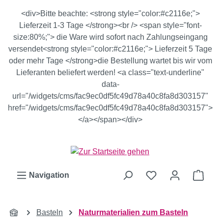
Zum Hauptinhalt springen
<div>Bitte beachte: <strong style="color:#c2116e;">
Lieferzeit 1-3 Tage </strong><br /> <span style="font-
size:80%;"> die Ware wird sofort nach Zahlungseingang
versendet<strong style="color:#c2116e;"> Lieferzeit 5 Tage
oder mehr Tage </strong>die Bestellung wartet bis wir vom
Lieferanten beliefert werden! <a class="text-underline"
data-
url="/widgets/cms/fac9ec0df5fc49d78a40c8fa8d303157"
href="/widgets/cms/fac9ec0df5fc49d78a40c8fa8d303157">
</a></span></div>
Ware
Navigation
Basteln
Naturmaterialien zum Basteln