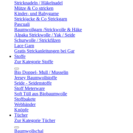
Stricknadeln / Häkelnadel
Mütze & Co stricken
Kinder- und Babygarne
Strickjacke & Co Strickgarn
Pascuali
Baumwollgarn /Strickwolle & Häke
Alpaka Strickwolle / Yak / Seide
Schurwolle / Strickfilzen
Lace Garn
Gratis Strickanleitungen bei Gar
Stoffe
Zur Kategorie Stoffe
Bio Doppel- Mull / Musselin
Jersey Baumwollstoffe
Seide - Seidenstoffe
Stoff Meterware
Soft Tüll aus Biobaumwolle
Stoffpakete
Webbänder
Knöpfe
Tücher
Zur Kategorie Tücher
Baumwollschal