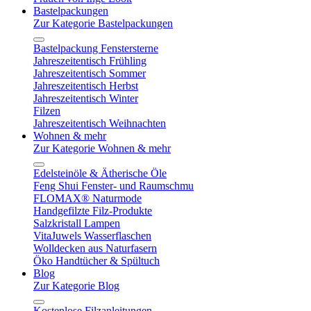
Bastelpackungen
Zur Kategorie Bastelpackungen
Bastelpackung Fenstersterne
Jahreszeitentisch Frühling
Jahreszeitentisch Sommer
Jahreszeitentisch Herbst
Jahreszeitentisch Winter
Filzen
Jahreszeitentisch Weihnachten
Wohnen & mehr
Zur Kategorie Wohnen & mehr
Edelsteinöle & Ätherische Öle
Feng Shui Fenster- und Raumschmu
FLOMAX® Naturmode
Handgefilzte Filz-Produkte
Salzkristall Lampen
VitaJuwels Wasserflaschen
Wolldecken aus Naturfasern
Öko Handtücher & Spültuch
Blog
Zur Kategorie Blog
Kostenlose Filzanleitungen