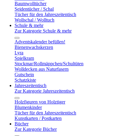
Baumwolltücher
Seidentücher / Schal
Tücher für den Jahreszeitentisch
Wollschal / Wolltuch
Schule & mehr
Zur Kategorie Schule & mehr
Adventskalender befüllen!
Bienenwachskerzen
Lyra
Spielkram
Stockmar/Rollmäppchen/Schultüten
Wolldecken aus Naturfasern
Gutschein
Schatzkiste
Jahreszeitentisch
Zur Kategorie Jahreszeitentisch
Holzfiguren von Holztiger
Blumenkinder
Tücher für den Jahreszeitentisch
Kunstkarten / Postkarten
Bücher
Zur Kategorie Bücher