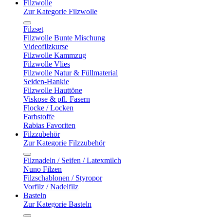
Filzwolle
Zur Kategorie Filzwolle
Filzset
Filzwolle Bunte Mischung
Videofilzkurse
Filzwolle Kammzug
Filzwolle Vlies
Filzwolle Natur & Füllmaterial
Seiden-Hankie
Filzwolle Hauttöne
Viskose & pfl. Fasern
Flocke / Locken
Farbstoffe
Rabias Favoriten
Filzzubehör
Zur Kategorie Filzzubehör
Filznadeln / Seifen / Latexmilch
Nuno Filzen
Filzschablonen / Styropor
Vorfilz / Nadelfilz
Basteln
Zur Kategorie Basteln