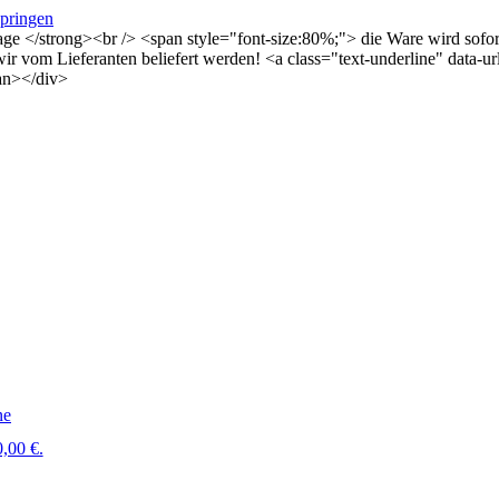
springen
Tage </strong><br /> <span style="font-size:80%;"> die Ware wird sof
s wir vom Lieferanten beliefert werden! <a class="text-underline" dat
an></div>
ne
,00 €.