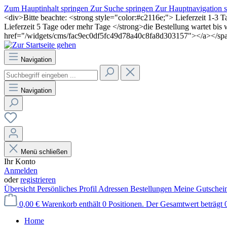
Zum Hauptinhalt springen
Zur Suche springen
Zur Hauptnavigation 
<div>Bitte beachte: <strong style="color:#c2116e;"> Lieferzeit 1-3 
Lieferzeit 5 Tage oder mehr Tage </strong>die Bestellung wartet bi
href="/widgets/cms/fac9ec0df5fc49d78a40c8fa8d303157"></a></sp
Navigation
Navigation
Menü schließen
Ihr Konto
Anmelden
oder
registrieren
Übersicht
Persönliches Profil
Adressen
Bestellungen
Meine Gutschei
0,00 €
Warenkorb enthält 0 Positionen. Der Gesamtwert beträgt 0
Home