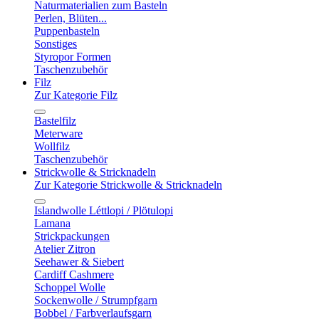
Naturmaterialien zum Basteln
Perlen, Blüten...
Puppenbasteln
Sonstiges
Styropor Formen
Taschenzubehör
Filz
Zur Kategorie Filz
Bastelfilz
Meterware
Wollfilz
Taschenzubehör
Strickwolle & Stricknadeln
Zur Kategorie Strickwolle & Stricknadeln
Islandwolle Léttlopi / Plötulopi
Lamana
Strickpackungen
Atelier Zitron
Seehawer & Siebert
Cardiff Cashmere
Schoppel Wolle
Sockenwolle / Strumpfgarn
Bobbel / Farbverlaufsgarn