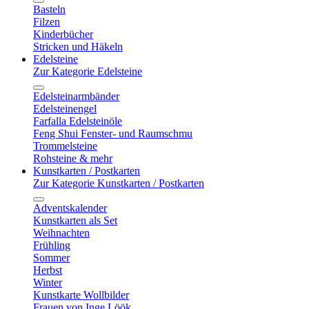
Basteln
Filzen
Kinderbücher
Stricken und Häkeln
Edelsteine
Zur Kategorie Edelsteine
Edelsteinarmbänder
Edelsteinengel
Farfalla Edelsteinöle
Feng Shui Fenster- und Raumschmu
Trommelsteine
Rohsteine & mehr
Kunstkarten / Postkarten
Zur Kategorie Kunstkarten / Postkarten
Adventskalender
Kunstkarten als Set
Weihnachten
Frühling
Sommer
Herbst
Winter
Kunstkarte Wollbilder
Frauen von Inge Löök