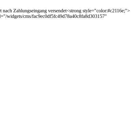
ort nach Zahlungseingang versendet<strong style="color:#c2116e;">
a-url="/widgets/cms/fac9ec0df5fc49d78a40c8fa8d303157"