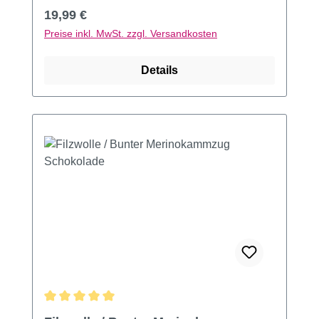
Regulärer Preis:
19,99 €
Preise inkl. MwSt. zzgl. Versandkosten
Details
Durchschnittliche Bewertung von 5 von 5 Sternen