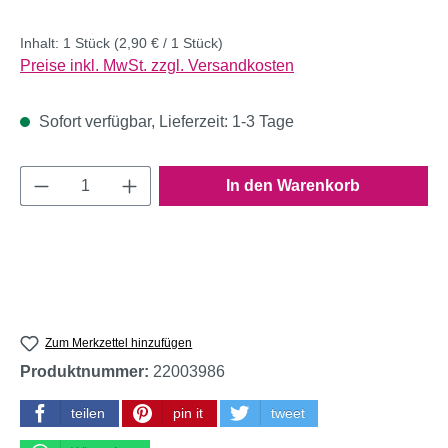
Inhalt:
1 Stück
(2,90 € / 1 Stück)
Preise inkl. MwSt. zzgl. Versandkosten
Sofort verfügbar, Lieferzeit: 1-3 Tage
Produkt Anzahl: Gib den gewünschten Wert e
In den Warenkorb
Zum Merkzettel hinzufügen
Produktnummer:
22003986
teilen
pin it
tweet