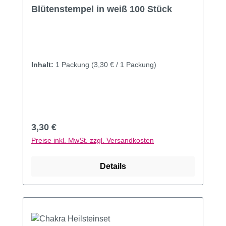
Durchschnittliche Bewertung von 5 von 5 Sternen
Blütenstempel in weiß 100 Stück
Inhalt:
1 Packung
(3,30 € / 1 Packung)
Regulärer Preis:
3,30 €
Preise inkl. MwSt. zzgl. Versandkosten
Details