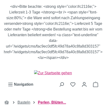
Zum Hauptinhalt springen
<div>Bitte beachte: <strong style="color:#c2116e;">
Lieferzeit 1-3 Tage </strong><br /> <span style="font-
size:80%;"> die Ware wird sofort nach Zahlungseingang
versendet<strong style="color:#c2116e;"> Lieferzeit 5 Tage
oder mehr Tage </strong>die Bestellung wartet bis wir vom
Lieferanten beliefert werden! <a class="text-underline"
data-
url="/widgets/cms/fac9ec0df5fc49d78a40c8fa8d303157"
href="/widgets/cms/fac9ec0df5fc49d78a40c8fa8d303157">
</a></span></div>
Ware
Navigation
Basteln
Perlen, Blüten...