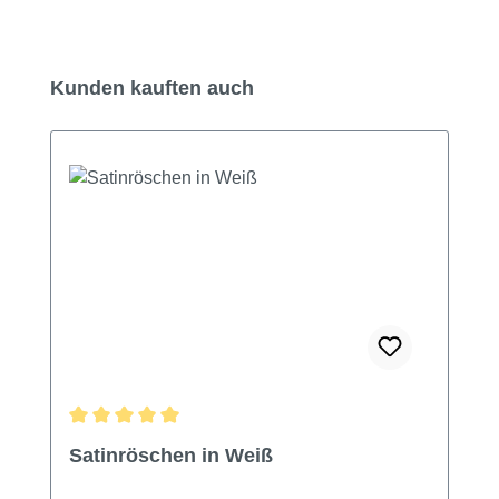
Produktgalerie überspringen
Kunden kauften auch
Durchschnittliche Bewertung von 5 von 5 Sternen
Satinröschen in Weiß