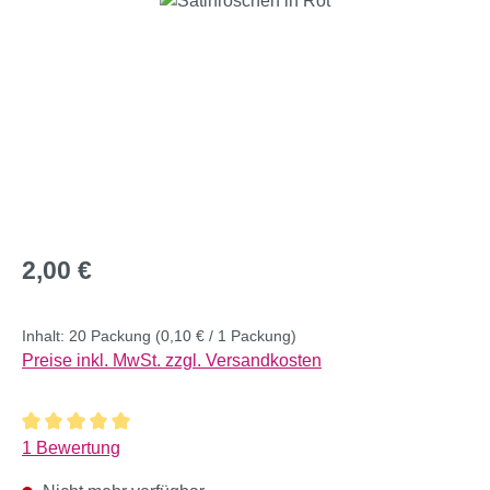
Regulärer Preis:
2,00 €
Inhalt:
20 Packung
(0,10 € / 1 Packung)
Preise inkl. MwSt. zzgl. Versandkosten
Durchschnittliche Bewertung von 5 von 5 Sternen
1 Bewertung