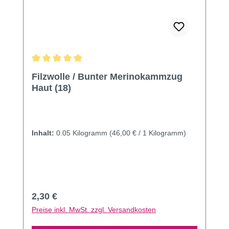
Durchschnittliche Bewertung von 4.91 von 5 Sternen
Filzwolle / Bunter Merinokammzug
Haut (18)
Inhalt:
0.05 Kilogramm
(46,00 € / 1 Kilogramm)
Regulärer Preis:
2,30 €
Preise inkl. MwSt. zzgl. Versandkosten