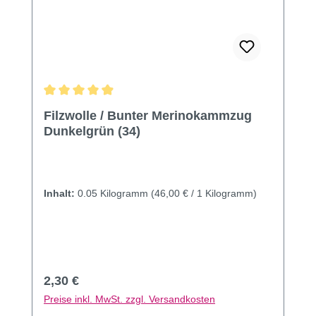
Durchschnittliche Bewertung von 4.96 von 5 Sternen
Filzwolle / Bunter Merinokammzug
Dunkelgrün (34)
Inhalt:
0.05 Kilogramm
(46,00 € / 1 Kilogramm)
Regulärer Preis:
2,30 €
Preise inkl. MwSt. zzgl. Versandkosten