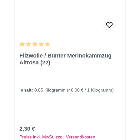
Durchschnittliche Bewertung von 4.87 von 5 Sternen
Filzwolle / Bunter Merinokammzug
Altrosa (22)
Inhalt:
0.05 Kilogramm
(46,00 € / 1 Kilogramm)
Regulärer Preis:
2,30 €
Preise inkl. MwSt. zzgl. Versandkosten