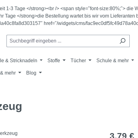
zeit 1-3 Tage </strong><br /> <span style="font-size:80%;"> di
r Tage </strong>die Bestellung wartet bis wir vom Lieferanten b
78a40c8fa8d303157" href="/widgets/cms/fac9ec0df5fc49d78a40
le & Stricknadeln
Stoffe
Tücher
Schule & mehr
& mehr
Blog
kzeug
Regulärer Pr
3,79 €