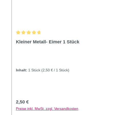
Durchschnittliche Bewertung von 4.86 von 5 Sternen
Kleiner Metall- Eimer 1 Stück
Inhalt:
1 Stück
(2,50 € / 1 Stück)
Regulärer Preis:
2,50 €
Preise inkl. MwSt. zzgl. Versandkosten