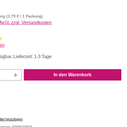
ung
(3,79 € / 1 Packung)
 MwSt. zzgl. Versandkosten
liche Bewertung von 5 von 5 Sternen
en
ügbar, Lieferzeit: 1-3 Tage
Anzahl: Gib den gewünschten Wert ein oder
In den Warenkorb
tel hinzufügen