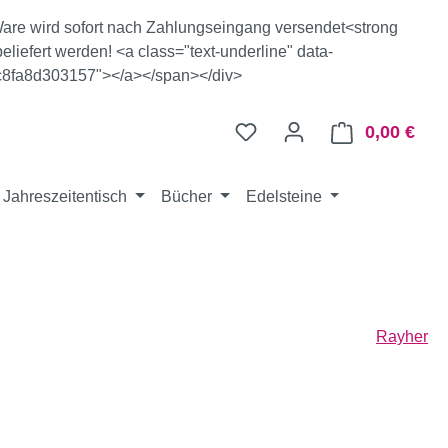
e Ware wird sofort nach Zahlungseingang versendet<strong
eliefert werden! <a class="text-underline" data-
c8fa8d303157"></a></span></div>
0,00 €
Ware
Jahreszeitentisch
Bücher
Edelsteine
Rayher
eis: