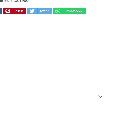
mmer:
22001960
pin it
tweet
WhatsApp