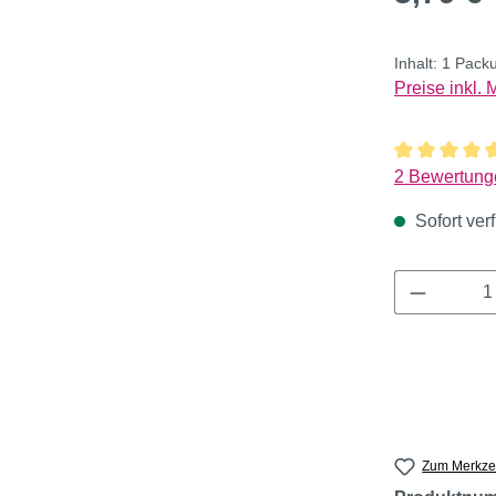
Inhalt:
1 Pack
Preise inkl.
Durchschnitt
2 Bewertung
Sofort verf
Produkt 
Zum Merkzet