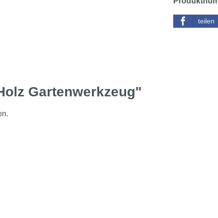
Produktnu
teilen
 Holz Gartenwerkzeug"
on.