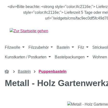
m Hauptinhalt springen
Zur Suche springen
Zur Hauptnavigation springen
<div>Bitte beachte: <strong style="color:#c2116e;"> Liefer
style="color:#c2116e;"> Lieferzeit 5 Tage oder meh
url="/widgets/cms/fac9ec0df5fc49d
Filzwolle
Filzzubehör
Basteln
Filz
Strickwol
Kunstkarten / Postkarten
Bastelpackungen
Wohnen 
Basteln
Puppenbasteln
Metall - Holz Gartenwer
Bildergalerie überspringen