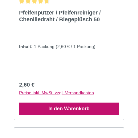
Durchschnittliche Bewertung von 4.85 von 5 Sternen
Pfeifenputzer / Pfeifenreiniger /
Chenilledraht / Biegeplüsch 50
Inhalt:
1 Packung
(2,60 € / 1 Packung)
Regulärer Preis:
2,60 €
Preise inkl. MwSt. zzgl. Versandkosten
In den Warenkorb