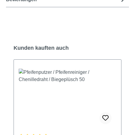
Produktgalerie überspringen
Kunden kauften auch