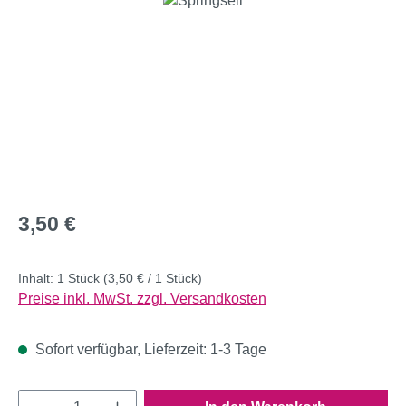
Regulärer Preis:
3,50 €
Inhalt:
1 Stück
(3,50 € / 1 Stück)
Preise inkl. MwSt. zzgl. Versandkosten
Sofort verfügbar, Lieferzeit: 1-3 Tage
Produkt Anzahl: Gib den gewünschten Wert e