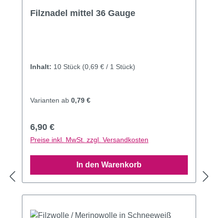
Durchschnittliche Bewertung von 4.76 von 5 Sternen
Filznadel mittel 36 Gauge
Inhalt:
10 Stück
(0,69 € / 1 Stück)
Varianten ab
0,79 €
Regulärer Preis:
6,90 €
Preise inkl. MwSt. zzgl. Versandkosten
In den Warenkorb