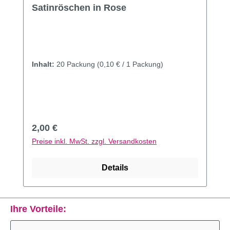
Durchschnittliche Bewertung von 5 von 5 Sternen
Satinröschen in Rose
Inhalt:
20 Packung
(0,10 € / 1 Packung)
Regulärer Preis:
2,00 €
Preise inkl. MwSt. zzgl. Versandkosten
Details
Ihre Vorteile: