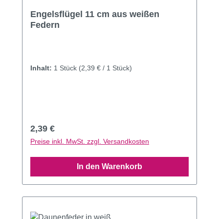
Durchschnittliche Bewertung von 4.33 von 5 Sternen
Engelsflügel 11 cm aus weißen
Federn
Inhalt:
1 Stück
(2,39 € / 1 Stück)
Regulärer Preis:
2,39 €
Preise inkl. MwSt. zzgl. Versandkosten
In den Warenkorb