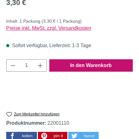
Regulärer Preis:
3,30 €
Inhalt:
1 Packung
(3,30 € / 1 Packung)
Preise inkl. MwSt. zzgl. Versandkosten
Sofort verfügbar, Lieferzeit: 1-3 Tage
Produkt Anzahl: Gib den gewünschten Wert e
In den Warenkorb
Zum Merkzettel hinzufügen
Produktnummer:
22001110
teilen
pin it
tweet