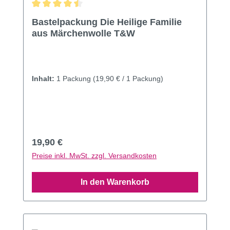
Durchschnittliche Bewertung von 4.5 von 5 Sternen
Bastelpackung Die Heilige Familie
aus Märchenwolle T&W
Inhalt:
1 Packung
(19,90 € / 1 Packung)
Regulärer Preis:
19,90 €
Preise inkl. MwSt. zzgl. Versandkosten
In den Warenkorb