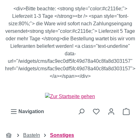
Zum Hauptinhalt springen
<div>Bitte beachte: <strong style="color:#c2116e;">
Lieferzeit 1-3 Tage </strong><br /> <span style="font-
size:80%;"> die Ware wird sofort nach Zahlungseingang
versendet<strong style="color:#c2116e;"> Lieferzeit 5 Tage
oder mehr Tage </strong>die Bestellung wartet bis wir vom
Lieferanten beliefert werden! <a class="text-underline"
data-
url="/widgets/cms/fac9ec0df5fc49d78a40c8fa8d303157"
href="/widgets/cms/fac9ec0df5fc49d78a40c8fa8d303157">
</a></span></div>
Ware
Navigation
Basteln
Sonstiges