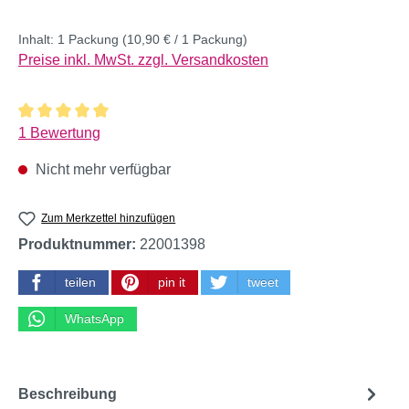
Inhalt:
1 Packung
(10,90 € / 1 Packung)
Preise inkl. MwSt. zzgl. Versandkosten
Durchschnittliche Bewertung von 5 von 5 Sternen
1 Bewertung
Nicht mehr verfügbar
Zum Merkzettel hinzufügen
Produktnummer:
22001398
teilen
pin it
tweet
WhatsApp
Beschreibung