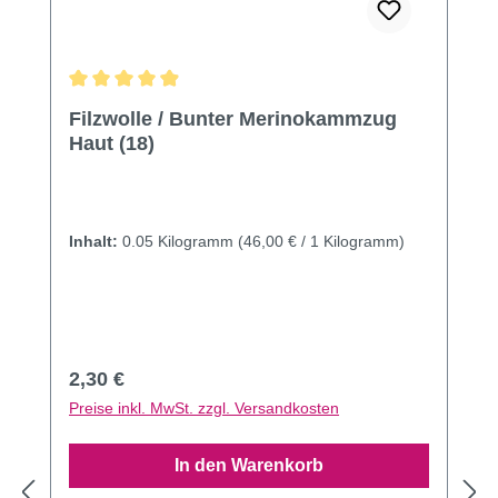
Durchschnittliche Bewertung von 4.91 von 5 Sternen
Filzwolle / Bunter Merinokammzug
Haut (18)
Inhalt:
0.05 Kilogramm
(46,00 € / 1 Kilogramm)
Regulärer Preis:
2,30 €
Preise inkl. MwSt. zzgl. Versandkosten
In den Warenkorb