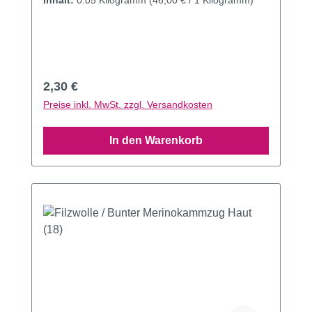
Inhalt:
0.05 Kilogramm
(46,00 € / 1 Kilogramm)
Regulärer Preis:
2,30 €
Preise inkl. MwSt. zzgl. Versandkosten
In den Warenkorb