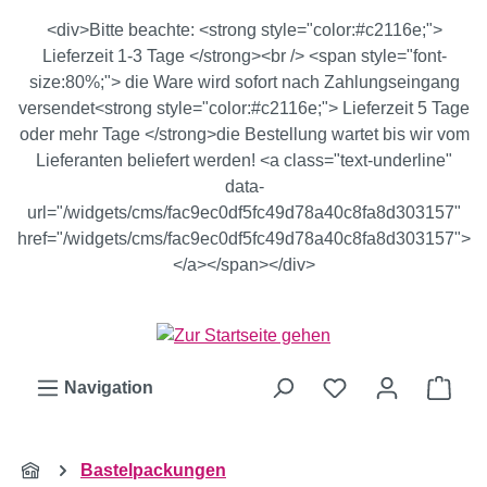
Zum Hauptinhalt springen
<div>Bitte beachte: <strong style="color:#c2116e;">
Lieferzeit 1-3 Tage </strong><br /> <span style="font-
size:80%;"> die Ware wird sofort nach Zahlungseingang
versendet<strong style="color:#c2116e;"> Lieferzeit 5 Tage
oder mehr Tage </strong>die Bestellung wartet bis wir vom
Lieferanten beliefert werden! <a class="text-underline"
data-
url="/widgets/cms/fac9ec0df5fc49d78a40c8fa8d303157"
href="/widgets/cms/fac9ec0df5fc49d78a40c8fa8d303157">
</a></span></div>
Ware
Navigation
Bastelpackungen