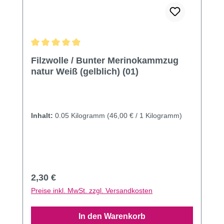
Durchschnittliche Bewertung von 4.9 von 5 Sternen
Filzwolle / Bunter Merinokammzug
natur Weiß (gelblich) (01)
Inhalt:
0.05 Kilogramm
(46,00 € / 1 Kilogramm)
Regulärer Preis:
2,30 €
Preise inkl. MwSt. zzgl. Versandkosten
In den Warenkorb