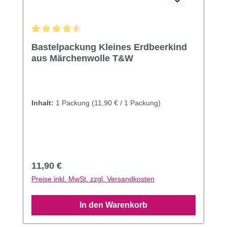
Durchschnittliche Bewertung von 4.5 von 5 Sternen
Bastelpackung Kleines Erdbeerkind
aus Märchenwolle T&W
Inhalt:
1 Packung
(11,90 € / 1 Packung)
Regulärer Preis:
11,90 €
Preise inkl. MwSt. zzgl. Versandkosten
In den Warenkorb