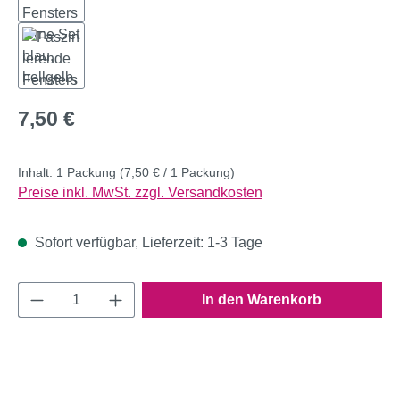
Regulärer Preis:
7,50 €
Inhalt:
1 Packung
(7,50 € / 1 Packung)
Preise inkl. MwSt. zzgl. Versandkosten
Sofort verfügbar, Lieferzeit: 1-3 Tage
Produkt Anzahl: Gib den gewünschten Wert e
In den Warenkorb