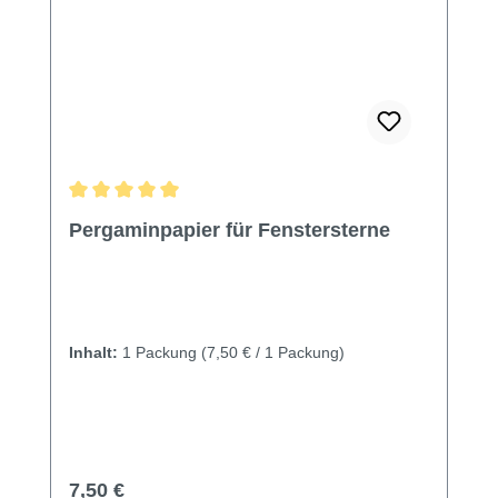
Durchschnittliche Bewertung von 5 von 5 Sternen
Pergaminpapier für Fenstersterne
Inhalt:
1 Packung
(7,50 € / 1 Packung)
Regulärer Preis:
7,50 €