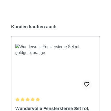
Produktgalerie überspringen
Kunden kauften auch
Durchschnittliche Bewertung von 5 von 5 Sternen
Wundervolle Fenstersterne Set rot,