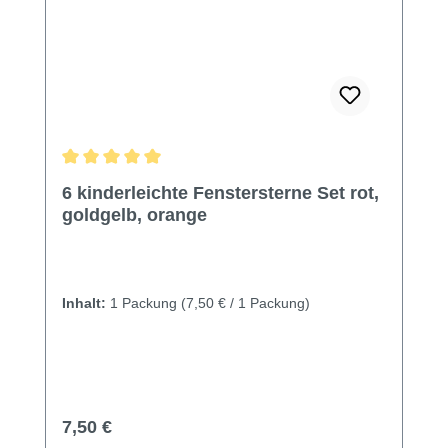
Durchschnittliche Bewertung von 5 von 5 Sternen
6 kinderleichte Fenstersterne Set rot,
goldgelb, orange
Inhalt:
1 Packung
(7,50 € / 1 Packung)
Regulärer Preis:
7,50 €