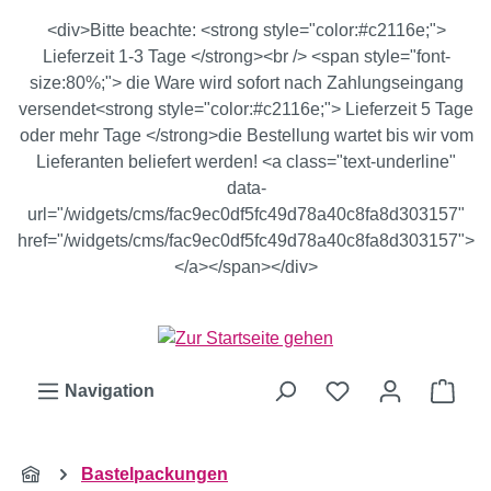
Zum Hauptinhalt springen
<div>Bitte beachte: <strong style="color:#c2116e;">
Lieferzeit 1-3 Tage </strong><br /> <span style="font-
size:80%;"> die Ware wird sofort nach Zahlungseingang
versendet<strong style="color:#c2116e;"> Lieferzeit 5 Tage
oder mehr Tage </strong>die Bestellung wartet bis wir vom
Lieferanten beliefert werden! <a class="text-underline"
data-
url="/widgets/cms/fac9ec0df5fc49d78a40c8fa8d303157"
href="/widgets/cms/fac9ec0df5fc49d78a40c8fa8d303157">
</a></span></div>
Ware
Navigation
Bastelpackungen