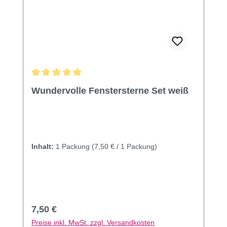
Durchschnittliche Bewertung von 5 von 5 Sternen
Wundervolle Fenstersterne Set weiß
Inhalt:
1 Packung
(7,50 € / 1 Packung)
Regulärer Preis:
7,50 €
Preise inkl. MwSt. zzgl. Versandkosten