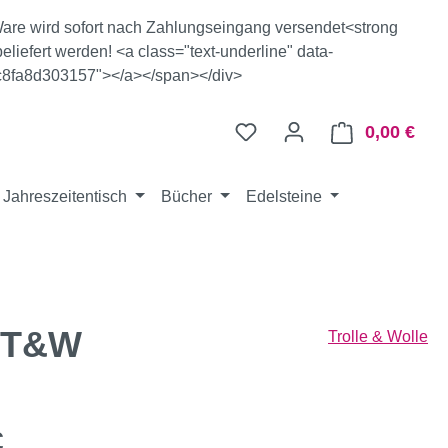
e Ware wird sofort nach Zahlungseingang versendet<strong
eliefert werden! <a class="text-underline" data-
c8fa8d303157"></a></span></div>
0,00 €
Ware
Jahreszeitentisch
Bücher
Edelsteine
e T&W
Trolle & Wolle
eis:
€