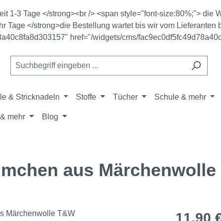
zeit 1-3 Tage </strong><br /> <span style="font-size:80%;"> di
r Tage </strong>die Bestellung wartet bis wir vom Lieferanten b
78a40c8fa8d303157" href="/widgets/cms/fac9ec0df5fc49d78a40
le & Stricknadeln
Stoffe
Tücher
Schule & mehr
& mehr
Blog
ümchen aus Märchenwoll
Regulärer Pr
11,90 