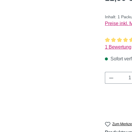
Inhalt:
1 Pack
Preise inkl.
Durchschnitt
1 Bewertung
Sofort verf
Produkt 
Zum Merkzet