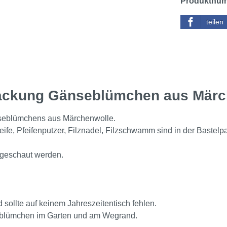
Produktnu
teilen
packung Gänseblümchen aus Mär
seblümchens aus Märchenwolle.
ife, Pfeifenputzer, Filznadel, Filzschwamm sind in der Bastelp
ngeschaut werden.
sollte auf keinem Jahreszeitentisch fehlen.
eblümchen im Garten und am Wegrand.