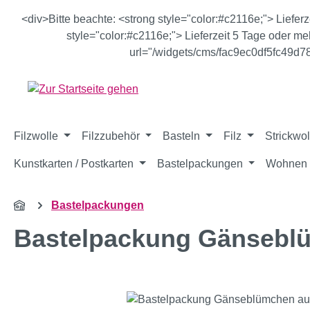
m Hauptinhalt springen
Zur Suche springen
Zur Hauptnavigation springen
<div>Bitte beachte: <strong style="color:#c2116e;"> Liefer
style="color:#c2116e;"> Lieferzeit 5 Tage oder meh
url="/widgets/cms/fac9ec0df5fc49d
Filzwolle
Filzzubehör
Basteln
Filz
Strickwol
Kunstkarten / Postkarten
Bastelpackungen
Wohnen 
Bastelpackungen
Bastelpackung Gänsebl
Bildergalerie überspringen