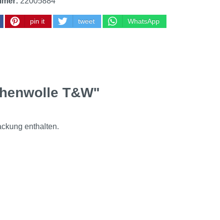
mmer:
22005884
pin it
tweet
WhatsApp
chenwolle T&W"
ackung enthalten.