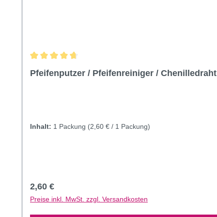
Durchschnittliche Bewertung von 4.85 von 5 Sternen
Pfeifenputzer / Pfeifenreiniger / Chenilledrah
Inhalt:
1 Packung
(2,60 € / 1 Packung)
Regulärer Preis:
2,60 €
Preise inkl. MwSt. zzgl. Versandkosten