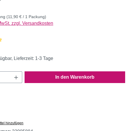
ung
(11,90 € / 1 Packung)
 MwSt. zzgl. Versandkosten
liche Bewertung von 5 von 5 Sternen
ügbar, Lieferzeit: 1-3 Tage
Anzahl: Gib den gewünschten Wert ein oder
In den Warenkorb
tel hinzufügen