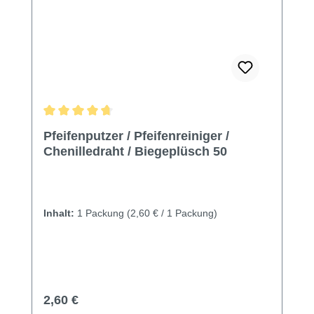
Durchschnittliche Bewertung von 4.85 von 5 Sternen
Pfeifenputzer / Pfeifenreiniger /
Chenilledraht / Biegeplüsch 50
Inhalt:
1 Packung
(2,60 € / 1 Packung)
Regulärer Preis:
2,60 €