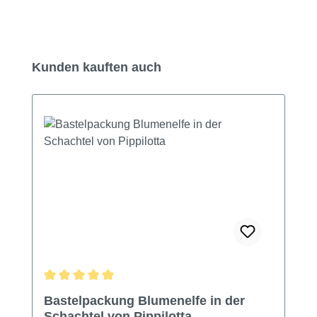
Produktgalerie überspringen
Kunden kauften auch
Durchschnittliche Bewertung von 5 von 5 Sternen
Bastelpackung Blumenelfe in der
Schachtel von Pippilotta