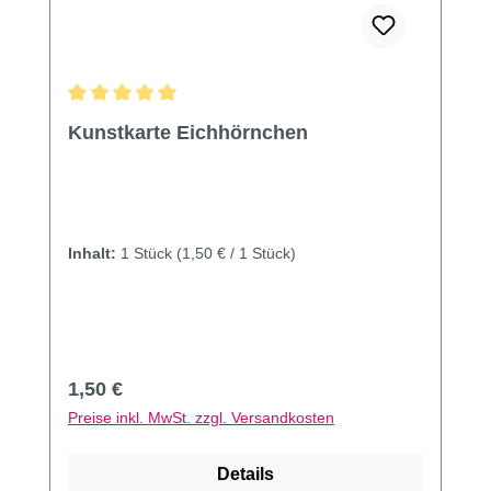
Durchschnittliche Bewertung von 5 von 5 Sternen
Kunstkarte Eichhörnchen
Inhalt:
1 Stück
(1,50 € / 1 Stück)
Regulärer Preis:
1,50 €
Preise inkl. MwSt. zzgl. Versandkosten
Details