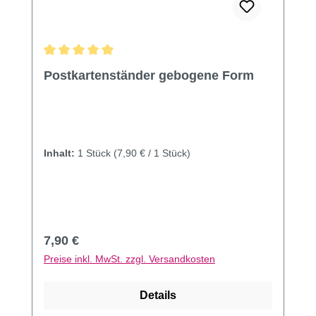
Durchschnittliche Bewertung von 5 von 5 Sternen
Postkartenständer gebogene Form
Inhalt:
1 Stück
(7,90 € / 1 Stück)
Regulärer Preis:
7,90 €
Preise inkl. MwSt. zzgl. Versandkosten
Details