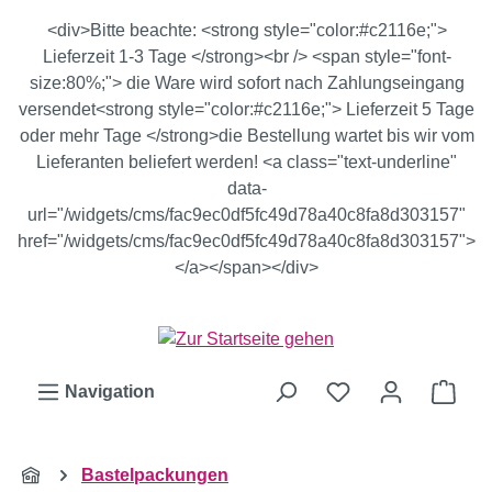
Zum Hauptinhalt springen
<div>Bitte beachte: <strong style="color:#c2116e;">
Lieferzeit 1-3 Tage </strong><br /> <span style="font-
size:80%;"> die Ware wird sofort nach Zahlungseingang
versendet<strong style="color:#c2116e;"> Lieferzeit 5 Tage
oder mehr Tage </strong>die Bestellung wartet bis wir vom
Lieferanten beliefert werden! <a class="text-underline"
data-
url="/widgets/cms/fac9ec0df5fc49d78a40c8fa8d303157"
href="/widgets/cms/fac9ec0df5fc49d78a40c8fa8d303157">
</a></span></div>
Ware
Navigation
Bastelpackungen