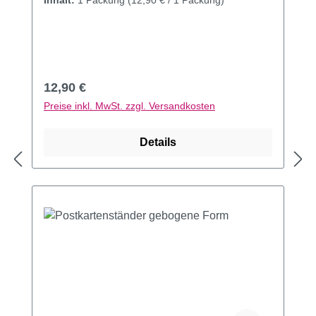
Inhalt:
1 Packung
(12,90 € / 1 Packung)
Regulärer Preis:
12,90 €
Preise inkl. MwSt. zzgl. Versandkosten
Details