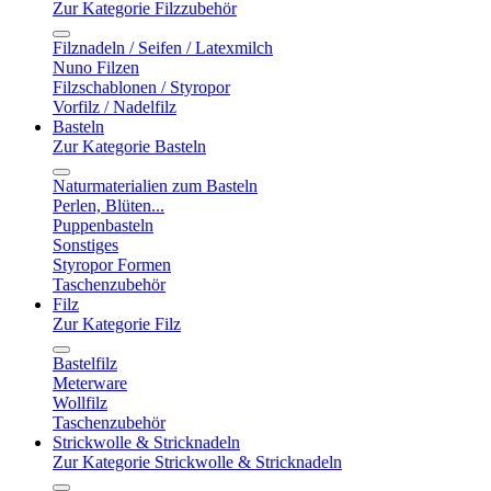
Zur Kategorie Filzzubehör
Filznadeln / Seifen / Latexmilch
Nuno Filzen
Filzschablonen / Styropor
Vorfilz / Nadelfilz
Basteln
Zur Kategorie Basteln
Naturmaterialien zum Basteln
Perlen, Blüten...
Puppenbasteln
Sonstiges
Styropor Formen
Taschenzubehör
Filz
Zur Kategorie Filz
Bastelfilz
Meterware
Wollfilz
Taschenzubehör
Strickwolle & Stricknadeln
Zur Kategorie Strickwolle & Stricknadeln