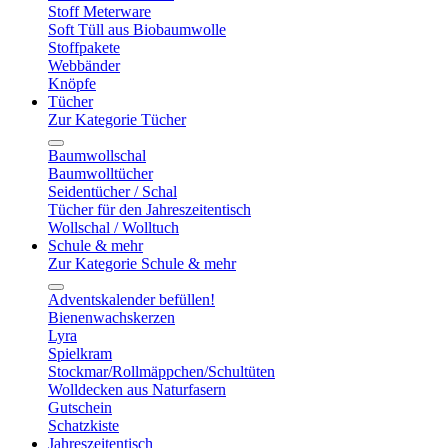
Stoff Meterware
Soft Tüll aus Biobaumwolle
Stoffpakete
Webbänder
Knöpfe
Tücher
Zur Kategorie Tücher
Baumwollschal
Baumwolltücher
Seidentücher / Schal
Tücher für den Jahreszeitentisch
Wollschal / Wolltuch
Schule & mehr
Zur Kategorie Schule & mehr
Adventskalender befüllen!
Bienenwachskerzen
Lyra
Spielkram
Stockmar/Rollmäppchen/Schultüten
Wolldecken aus Naturfasern
Gutschein
Schatzkiste
Jahreszeitentisch