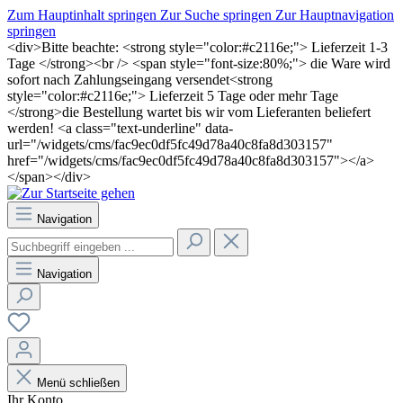
Zum Hauptinhalt springen
Zur Suche springen
Zur Hauptnavigation
springen
<div>Bitte beachte: <strong style="color:#c2116e;"> Lieferzeit 1-3
Tage </strong><br /> <span style="font-size:80%;"> die Ware wird
sofort nach Zahlungseingang versendet<strong
style="color:#c2116e;"> Lieferzeit 5 Tage oder mehr Tage
</strong>die Bestellung wartet bis wir vom Lieferanten beliefert
werden! <a class="text-underline" data-
url="/widgets/cms/fac9ec0df5fc49d78a40c8fa8d303157"
href="/widgets/cms/fac9ec0df5fc49d78a40c8fa8d303157"></a>
</span></div>
Navigation
Navigation
Menü schließen
Ihr Konto