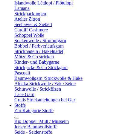
Islandwolle Léttlopi / Plötulopi
Lamana
Strickpackungen
Atelier Zitron
Seehawer & Siebert
Cardiff Cashmere
Schoppel Wolle
Sockenwolle / Strumpfgarn
Bobbel / Farbverlaufsgarn
Stricknadeln / Häkelnadel
Mütze & Co stricken
Kinder- und Babygarne
Strickjacke & Co Strickgarn
Pascuali
Baumwollgarn /Strickwolle & Häke
Alpaka Strickwolle / Yak / Seide
Schurwolle / Strickfilzen
Lace Garn
Gratis Strickanleitungen bei Gar
Stoffe
Zur Kategorie Stoffe
Bio Doppel- Mull / Musselin
Jersey Baumwollstoffe
Seide - Seidenstoffe