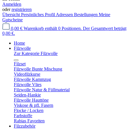
Anmelden
oder
registrieren
Übersicht
Persönliches Profil
Adressen
Bestellungen
Meine
Gutscheine
0,00 €
Warenkorb enthält 0 Positionen. Der Gesamtwert beträgt
0,00 €.
Home
Filzwolle
Zur Kategorie Filzwolle
Filzset
Filzwolle Bunte Mischung
Videofilzkurse
Filzwolle Kammzug
Filzwolle Vlies
Filzwolle Natur & Füllmaterial
Seiden-Hankie
Filzwolle Hauttöne
Viskose & pfl. Fasern
Flocke / Locken
Farbstoffe
Rabias Favoriten
Filzzubehör