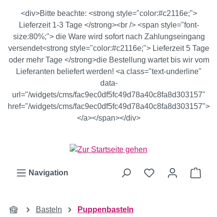
Zum Hauptinhalt springen
<div>Bitte beachte: <strong style="color:#c2116e;">
Lieferzeit 1-3 Tage </strong><br /> <span style="font-
size:80%;"> die Ware wird sofort nach Zahlungseingang
versendet<strong style="color:#c2116e;"> Lieferzeit 5 Tage
oder mehr Tage </strong>die Bestellung wartet bis wir vom
Lieferanten beliefert werden! <a class="text-underline"
data-
url="/widgets/cms/fac9ec0df5fc49d78a40c8fa8d303157"
href="/widgets/cms/fac9ec0df5fc49d78a40c8fa8d303157">
</a></span></div>
Ware
Navigation
Basteln
Puppenbasteln