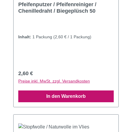
Durchschnittliche Bewertung von 4.85 von 5 Sternen
Pfeifenputzer / Pfeifenreiniger /
Chenilledraht / Biegeplüsch 50
Inhalt:
1 Packung
(2,60 € / 1 Packung)
Regulärer Preis:
2,60 €
Preise inkl. MwSt. zzgl. Versandkosten
In den Warenkorb