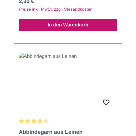
Regulärer Preis:
2,30 €
Preise inkl. MwSt. zzgl. Versandkosten
In den Warenkorb
Durchschnittliche Bewertung von 4.61 von 5 Sternen
Abbindegarn aus Leinen