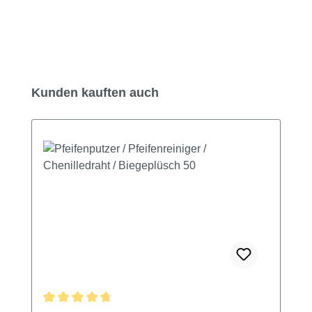
Produktgalerie überspringen
Kunden kauften auch