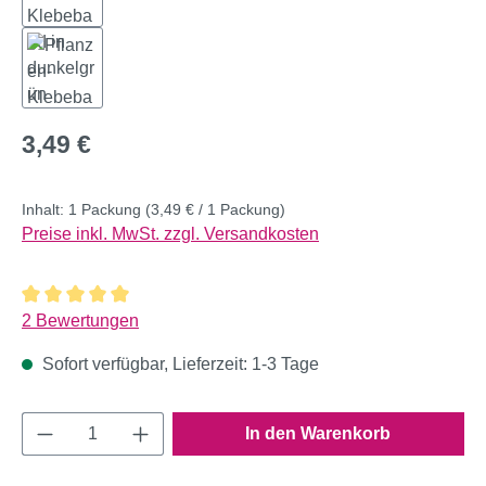
Regulärer Preis:
3,49 €
Inhalt:
1 Packung
(3,49 € / 1 Packung)
Preise inkl. MwSt. zzgl. Versandkosten
Durchschnittliche Bewertung von 5 von 5 Sternen
2 Bewertungen
Sofort verfügbar, Lieferzeit: 1-3 Tage
Produkt Anzahl: Gib den gewünschten Wert e
In den Warenkorb