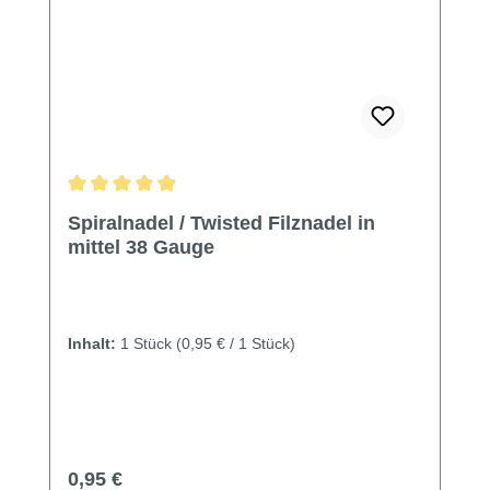
Durchschnittliche Bewertung von 4.93 von 5 Sternen
Spiralnadel / Twisted Filznadel in
mittel 38 Gauge
Inhalt:
1 Stück
(0,95 € / 1 Stück)
Regulärer Preis:
0,95 €