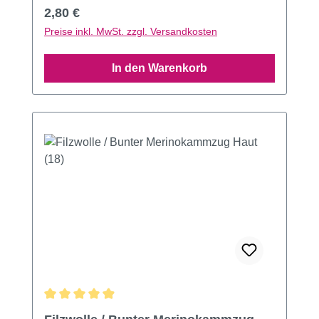
Regulärer Preis:
2,80 €
Preise inkl. MwSt. zzgl. Versandkosten
In den Warenkorb
Durchschnittliche Bewertung von 4.91 von 5 Sternen