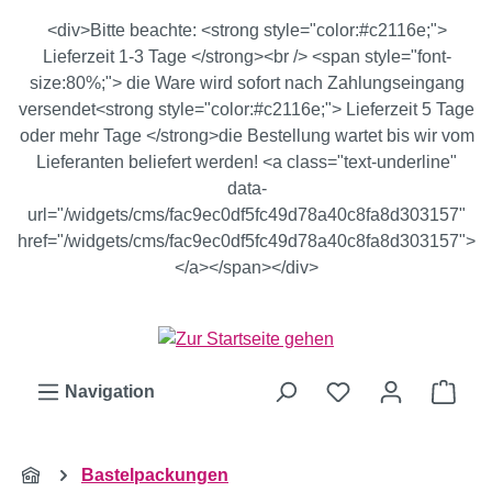
Zum Hauptinhalt springen
<div>Bitte beachte: <strong style="color:#c2116e;">
Lieferzeit 1-3 Tage </strong><br /> <span style="font-
size:80%;"> die Ware wird sofort nach Zahlungseingang
versendet<strong style="color:#c2116e;"> Lieferzeit 5 Tage
oder mehr Tage </strong>die Bestellung wartet bis wir vom
Lieferanten beliefert werden! <a class="text-underline"
data-
url="/widgets/cms/fac9ec0df5fc49d78a40c8fa8d303157"
href="/widgets/cms/fac9ec0df5fc49d78a40c8fa8d303157">
</a></span></div>
Ware
Navigation
Bastelpackungen