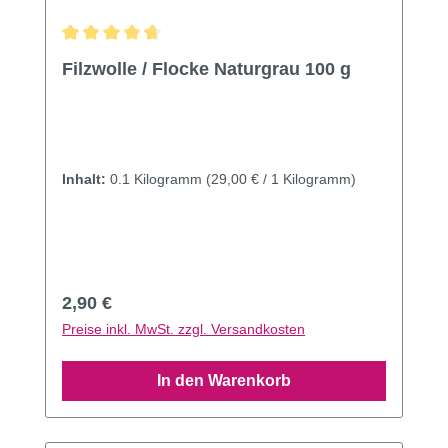
Durchschnittliche Bewertung von 4.74 von 5 Sternen
Filzwolle / Flocke Naturgrau 100 g
Inhalt:
0.1 Kilogramm
(29,00 € / 1 Kilogramm)
Regulärer Preis:
2,90 €
Preise inkl. MwSt. zzgl. Versandkosten
In den Warenkorb