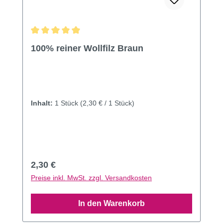
Durchschnittliche Bewertung von 4.9 von 5 Sternen
100% reiner Wollfilz Braun
Inhalt:
1 Stück
(2,30 € / 1 Stück)
Regulärer Preis:
2,30 €
Preise inkl. MwSt. zzgl. Versandkosten
In den Warenkorb