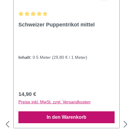
Durchschnittliche Bewertung von 4.67 von 5 Sternen
Schweizer Puppentrikot mittel
Inhalt:
0.5 Meter
(29,80 € / 1 Meter)
Regulärer Preis:
14,90 €
Preise inkl. MwSt. zzgl. Versandkosten
In den Warenkorb