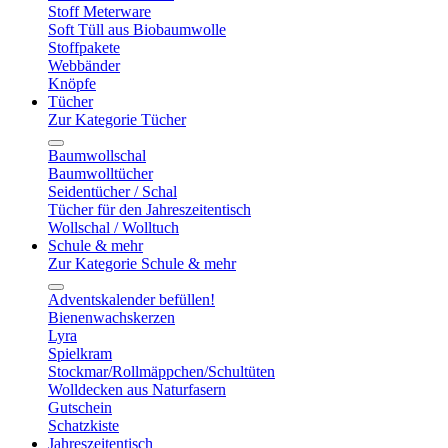
Stoff Meterware
Soft Tüll aus Biobaumwolle
Stoffpakete
Webbänder
Knöpfe
Tücher
Zur Kategorie Tücher
Baumwollschal
Baumwolltücher
Seidentücher / Schal
Tücher für den Jahreszeitentisch
Wollschal / Wolltuch
Schule & mehr
Zur Kategorie Schule & mehr
Adventskalender befüllen!
Bienenwachskerzen
Lyra
Spielkram
Stockmar/Rollmäppchen/Schultüten
Wolldecken aus Naturfasern
Gutschein
Schatzkiste
Jahreszeitentisch