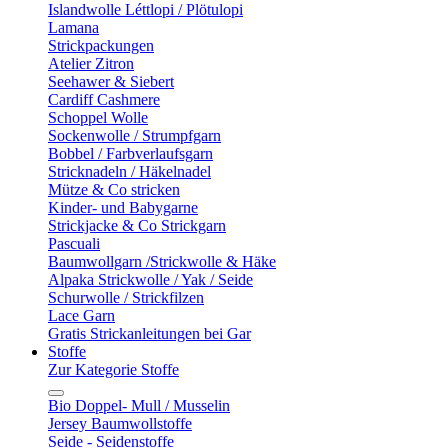
Islandwolle Léttlopi / Plötulopi
Lamana
Strickpackungen
Atelier Zitron
Seehawer & Siebert
Cardiff Cashmere
Schoppel Wolle
Sockenwolle / Strumpfgarn
Bobbel / Farbverlaufsgarn
Stricknadeln / Häkelnadel
Mütze & Co stricken
Kinder- und Babygarne
Strickjacke & Co Strickgarn
Pascuali
Baumwollgarn /Strickwolle & Häke
Alpaka Strickwolle / Yak / Seide
Schurwolle / Strickfilzen
Lace Garn
Gratis Strickanleitungen bei Gar
Stoffe
Zur Kategorie Stoffe
Bio Doppel- Mull / Musselin
Jersey Baumwollstoffe
Seide - Seidenstoffe