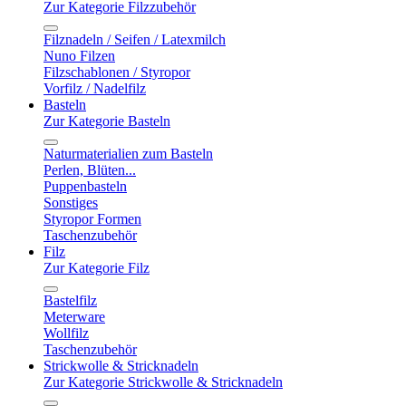
Zur Kategorie Filzzubehör
Filznadeln / Seifen / Latexmilch
Nuno Filzen
Filzschablonen / Styropor
Vorfilz / Nadelfilz
Basteln
Zur Kategorie Basteln
Naturmaterialien zum Basteln
Perlen, Blüten...
Puppenbasteln
Sonstiges
Styropor Formen
Taschenzubehör
Filz
Zur Kategorie Filz
Bastelfilz
Meterware
Wollfilz
Taschenzubehör
Strickwolle & Stricknadeln
Zur Kategorie Strickwolle & Stricknadeln