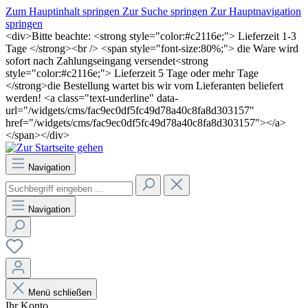
Zum Hauptinhalt springen
Zur Suche springen
Zur Hauptnavigation
springen
<div>Bitte beachte: <strong style="color:#c2116e;"> Lieferzeit 1-3
Tage </strong><br /> <span style="font-size:80%;"> die Ware wird
sofort nach Zahlungseingang versendet<strong
style="color:#c2116e;"> Lieferzeit 5 Tage oder mehr Tage
</strong>die Bestellung wartet bis wir vom Lieferanten beliefert
werden! <a class="text-underline" data-
url="/widgets/cms/fac9ec0df5fc49d78a40c8fa8d303157"
href="/widgets/cms/fac9ec0df5fc49d78a40c8fa8d303157"></a>
</span></div>
Navigation
Navigation
Menü schließen
Ihr Konto