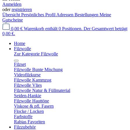
Anmelden
oder
registrieren
Übersicht
Persönliches Profil
Adressen
Bestellungen
Meine
Gutscheine
0,00 €
Warenkorb enthält 0 Positionen. Der Gesamtwert beträgt
0,00 €.
Home
Filzwolle
Zur Kategorie Filzwolle
Filzset
Filzwolle Bunte Mischung
Videofilzkurse
Filzwolle Kammzug
Filzwolle Vlies
Filzwolle Natur & Füllmaterial
Seiden-Hankie
Filzwolle Hauttöne
Viskose & pfl. Fasern
Flocke / Locken
Farbstoffe
Rabias Favoriten
Filzzubehör