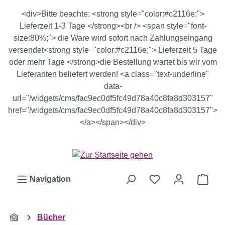
Zum Hauptinhalt springen
<div>Bitte beachte: <strong style="color:#c2116e;">
Lieferzeit 1-3 Tage </strong><br /> <span style="font-
size:80%;"> die Ware wird sofort nach Zahlungseingang
versendet<strong style="color:#c2116e;"> Lieferzeit 5 Tage
oder mehr Tage </strong>die Bestellung wartet bis wir vom
Lieferanten beliefert werden! <a class="text-underline"
data-
url="/widgets/cms/fac9ec0df5fc49d78a40c8fa8d303157"
href="/widgets/cms/fac9ec0df5fc49d78a40c8fa8d303157">
</a></span></div>
Ware
Navigation
Bücher