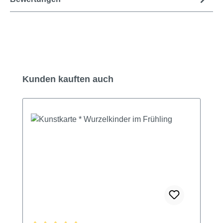
Produktgalerie überspringen
Kunden kauften auch