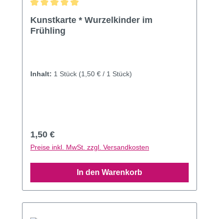
Durchschnittliche Bewertung von 5 von 5 Sternen
Kunstkarte * Wurzelkinder im
Frühling
Inhalt:
1 Stück
(1,50 € / 1 Stück)
Regulärer Preis:
1,50 €
Preise inkl. MwSt. zzgl. Versandkosten
In den Warenkorb