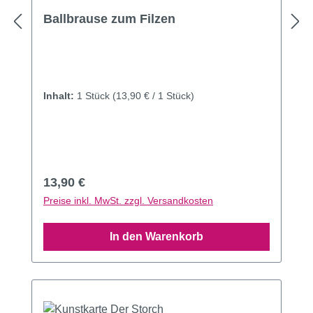
Durchschnittliche Bewertung von 4.93 von 5 Sternen
Ballbrause zum Filzen
Inhalt:
1 Stück
(13,90 € / 1 Stück)
Regulärer Preis:
13,90 €
Preise inkl. MwSt. zzgl. Versandkosten
In den Warenkorb