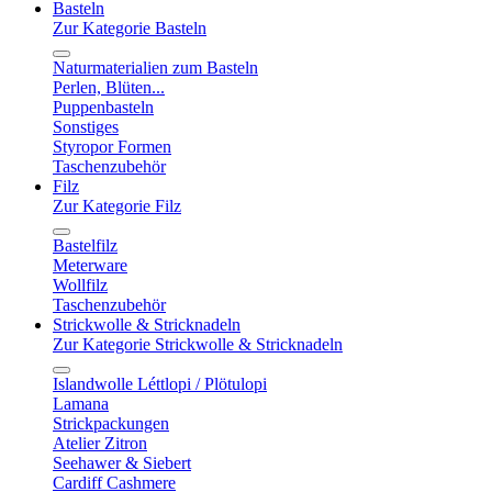
Basteln
Zur Kategorie Basteln
Naturmaterialien zum Basteln
Perlen, Blüten...
Puppenbasteln
Sonstiges
Styropor Formen
Taschenzubehör
Filz
Zur Kategorie Filz
Bastelfilz
Meterware
Wollfilz
Taschenzubehör
Strickwolle & Stricknadeln
Zur Kategorie Strickwolle & Stricknadeln
Islandwolle Léttlopi / Plötulopi
Lamana
Strickpackungen
Atelier Zitron
Seehawer & Siebert
Cardiff Cashmere