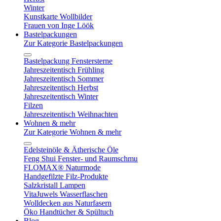
Winter
Kunstkarte Wollbilder
Frauen von Inge Löök
Bastelpackungen
Zur Kategorie Bastelpackungen
Bastelpackung Fenstersterne
Jahreszeitentisch Frühling
Jahreszeitentisch Sommer
Jahreszeitentisch Herbst
Jahreszeitentisch Winter
Filzen
Jahreszeitentisch Weihnachten
Wohnen & mehr
Zur Kategorie Wohnen & mehr
Edelsteinöle & Ätherische Öle
Feng Shui Fenster- und Raumschmu
FLOMAX® Naturmode
Handgefilzte Filz-Produkte
Salzkristall Lampen
VitaJuwels Wasserflaschen
Wolldecken aus Naturfasern
Öko Handtücher & Spültuch
Blog