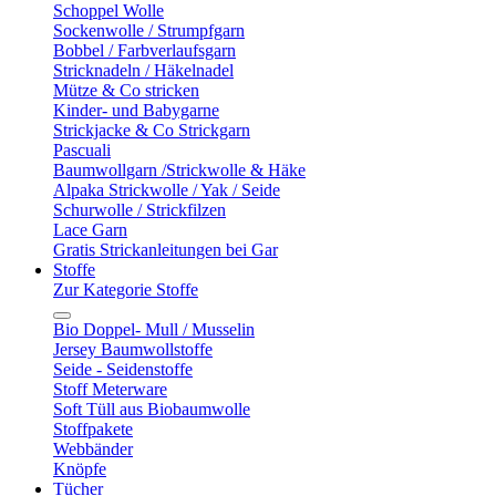
Schoppel Wolle
Sockenwolle / Strumpfgarn
Bobbel / Farbverlaufsgarn
Stricknadeln / Häkelnadel
Mütze & Co stricken
Kinder- und Babygarne
Strickjacke & Co Strickgarn
Pascuali
Baumwollgarn /Strickwolle & Häke
Alpaka Strickwolle / Yak / Seide
Schurwolle / Strickfilzen
Lace Garn
Gratis Strickanleitungen bei Gar
Stoffe
Zur Kategorie Stoffe
Bio Doppel- Mull / Musselin
Jersey Baumwollstoffe
Seide - Seidenstoffe
Stoff Meterware
Soft Tüll aus Biobaumwolle
Stoffpakete
Webbänder
Knöpfe
Tücher