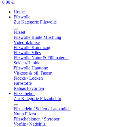
0,00 €.
Home
Filzwolle
Zur Kategorie Filzwolle
Filzset
Filzwolle Bunte Mischung
Videofilzkurse
Filzwolle Kammzug
Filzwolle Vlies
Filzwolle Natur & Füllmaterial
Seiden-Hankie
Filzwolle Hauttöne
Viskose & pfl. Fasern
Flocke / Locken
Farbstoffe
Rabias Favoriten
Filzzubehör
Zur Kategorie Filzzubehör
Filznadeln / Seifen / Latexmilch
Nuno Filzen
Filzschablonen / Styropor
Vorfilz / Nadelfilz