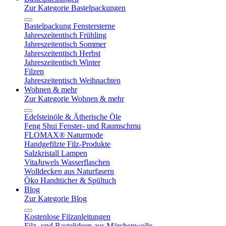
Zur Kategorie Bastelpackungen
Bastelpackung Fenstersterne
Jahreszeitentisch Frühling
Jahreszeitentisch Sommer
Jahreszeitentisch Herbst
Jahreszeitentisch Winter
Filzen
Jahreszeitentisch Weihnachten
Wohnen & mehr
Zur Kategorie Wohnen & mehr
Edelsteinöle & Ätherische Öle
Feng Shui Fenster- und Raumschmu
FLOMAX® Naturmode
Handgefilzte Filz-Produkte
Salzkristall Lampen
VitaJuwels Wasserflaschen
Wolldecken aus Naturfasern
Öko Handtücher & Spültuch
Blog
Zur Kategorie Blog
Kostenlose Filzanleitungen
Filz- und Bastelideen aus Märchenwolle