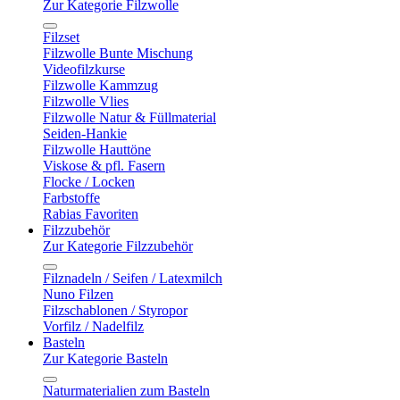
Zur Kategorie Filzwolle
Filzset
Filzwolle Bunte Mischung
Videofilzkurse
Filzwolle Kammzug
Filzwolle Vlies
Filzwolle Natur & Füllmaterial
Seiden-Hankie
Filzwolle Hauttöne
Viskose & pfl. Fasern
Flocke / Locken
Farbstoffe
Rabias Favoriten
Filzzubehör
Zur Kategorie Filzzubehör
Filznadeln / Seifen / Latexmilch
Nuno Filzen
Filzschablonen / Styropor
Vorfilz / Nadelfilz
Basteln
Zur Kategorie Basteln
Naturmaterialien zum Basteln