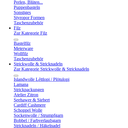
Perlen, Blüten...
Puppenbasteln
Sonstiges
Styropor Formen
Taschenzubehör
Filz
Zur Kategorie Filz
Bastelfilz
Meterware
Wollfilz
Taschenzubehör
Strickwolle & Stricknadeln
Zur Kategorie Strickwolle & Stricknadeln
Islandwolle Léttlopi / Plötulopi
Lamana
Strickpackungen
Atelier Zitron
Seehawer & Siebert
Cardiff Cashmere
Schoppel Wolle
Sockenwolle / Strumpfgarn
Bobbel / Farbverlaufsgarn
Stricknadeln / Häkelnadel