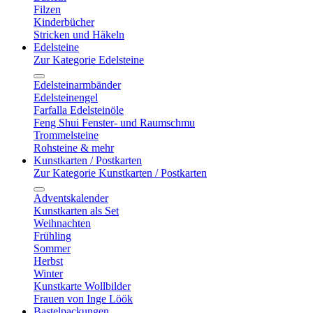
Filzen
Kinderbücher
Stricken und Häkeln
Edelsteine
Zur Kategorie Edelsteine
Edelsteinarmbänder
Edelsteinengel
Farfalla Edelsteinöle
Feng Shui Fenster- und Raumschmu
Trommelsteine
Rohsteine & mehr
Kunstkarten / Postkarten
Zur Kategorie Kunstkarten / Postkarten
Adventskalender
Kunstkarten als Set
Weihnachten
Frühling
Sommer
Herbst
Winter
Kunstkarte Wollbilder
Frauen von Inge Löök
Bastelpackungen