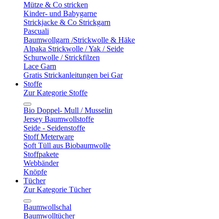
Mütze & Co stricken
Kinder- und Babygarne
Strickjacke & Co Strickgarn
Pascuali
Baumwollgarn /Strickwolle & Häke
Alpaka Strickwolle / Yak / Seide
Schurwolle / Strickfilzen
Lace Garn
Gratis Strickanleitungen bei Gar
Stoffe
Zur Kategorie Stoffe
Bio Doppel- Mull / Musselin
Jersey Baumwollstoffe
Seide - Seidenstoffe
Stoff Meterware
Soft Tüll aus Biobaumwolle
Stoffpakete
Webbänder
Knöpfe
Tücher
Zur Kategorie Tücher
Baumwollschal
Baumwolltücher