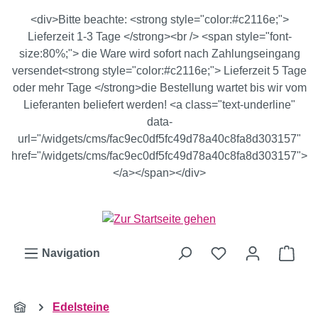
Zum Hauptinhalt springen
<div>Bitte beachte: <strong style="color:#c2116e;">
Lieferzeit 1-3 Tage </strong><br /> <span style="font-
size:80%;"> die Ware wird sofort nach Zahlungseingang
versendet<strong style="color:#c2116e;"> Lieferzeit 5 Tage
oder mehr Tage </strong>die Bestellung wartet bis wir vom
Lieferanten beliefert werden! <a class="text-underline"
data-
url="/widgets/cms/fac9ec0df5fc49d78a40c8fa8d303157"
href="/widgets/cms/fac9ec0df5fc49d78a40c8fa8d303157">
</a></span></div>
Ware
Navigation
Edelsteine