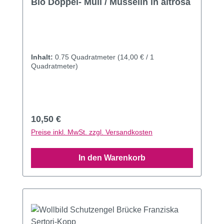
Bio Doppel- Mull / Musselin in altrosa
Inhalt:
0.75 Quadratmeter
(14,00 € / 1
Quadratmeter)
Regulärer Preis:
10,50 €
Preise inkl. MwSt. zzgl. Versandkosten
In den Warenkorb