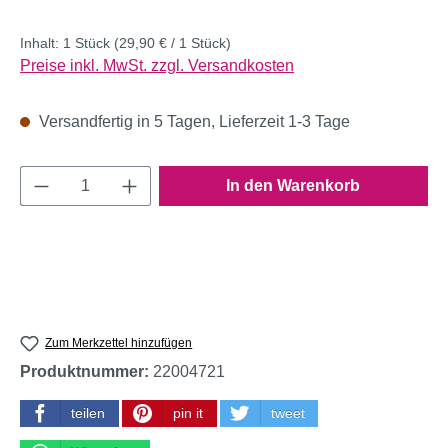
Inhalt:
1 Stück
(29,90 € / 1 Stück)
Preise inkl. MwSt. zzgl. Versandkosten
Versandfertig in 5 Tagen, Lieferzeit 1-3 Tage
Produkt Anzahl: Gib den gewünschten Wert e
In den Warenkorb
Zum Merkzettel hinzufügen
Produktnummer:
22004721
teilen
pin it
tweet