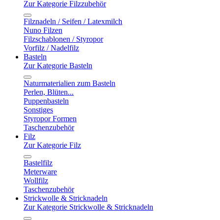
Zur Kategorie Filzzubehör
Filznadeln / Seifen / Latexmilch
Nuno Filzen
Filzschablonen / Styropor
Vorfilz / Nadelfilz
Basteln
Zur Kategorie Basteln
Naturmaterialien zum Basteln
Perlen, Blüten...
Puppenbasteln
Sonstiges
Styropor Formen
Taschenzubehör
Filz
Zur Kategorie Filz
Bastelfilz
Meterware
Wollfilz
Taschenzubehör
Strickwolle & Stricknadeln
Zur Kategorie Strickwolle & Stricknadeln