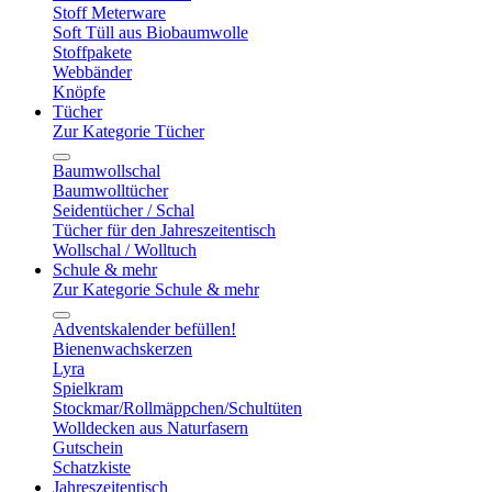
Stoff Meterware
Soft Tüll aus Biobaumwolle
Stoffpakete
Webbänder
Knöpfe
Tücher
Zur Kategorie Tücher
Baumwollschal
Baumwolltücher
Seidentücher / Schal
Tücher für den Jahreszeitentisch
Wollschal / Wolltuch
Schule & mehr
Zur Kategorie Schule & mehr
Adventskalender befüllen!
Bienenwachskerzen
Lyra
Spielkram
Stockmar/Rollmäppchen/Schultüten
Wolldecken aus Naturfasern
Gutschein
Schatzkiste
Jahreszeitentisch