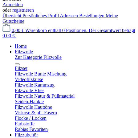
Anmelden
oder
registrieren
Übersicht
Persönliches Profil
Adressen
Bestellungen
Meine
Gutscheine
0,00 €
Warenkorb enthält 0 Positionen. Der Gesamtwert beträgt
0,00 €.
Home
Filzwolle
Zur Kategorie Filzwolle
Filzset
Filzwolle Bunte Mischung
Videofilzkurse
Filzwolle Kammzug
Filzwolle Vlies
Filzwolle Natur & Füllmaterial
Seiden-Hankie
Filzwolle Hauttöne
Viskose & pfl. Fasern
Flocke / Locken
Farbstoffe
Rabias Favoriten
Filzzubehör