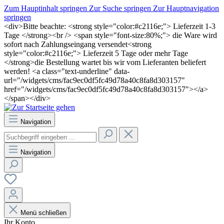
Zum Hauptinhalt springen
Zur Suche springen
Zur Hauptnavigation
springen
<div>Bitte beachte: <strong style="color:#c2116e;"> Lieferzeit 1-3
Tage </strong><br /> <span style="font-size:80%;"> die Ware wird
sofort nach Zahlungseingang versendet<strong
style="color:#c2116e;"> Lieferzeit 5 Tage oder mehr Tage
</strong>die Bestellung wartet bis wir vom Lieferanten beliefert
werden! <a class="text-underline" data-
url="/widgets/cms/fac9ec0df5fc49d78a40c8fa8d303157"
href="/widgets/cms/fac9ec0df5fc49d78a40c8fa8d303157"></a>
</span></div>
Navigation
Navigation
Menü schließen
Ihr Konto