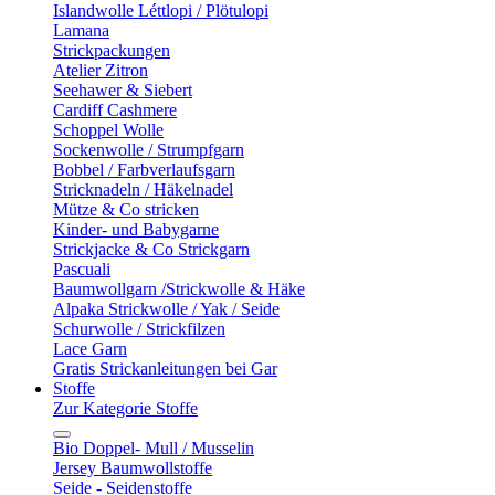
Islandwolle Léttlopi / Plötulopi
Lamana
Strickpackungen
Atelier Zitron
Seehawer & Siebert
Cardiff Cashmere
Schoppel Wolle
Sockenwolle / Strumpfgarn
Bobbel / Farbverlaufsgarn
Stricknadeln / Häkelnadel
Mütze & Co stricken
Kinder- und Babygarne
Strickjacke & Co Strickgarn
Pascuali
Baumwollgarn /Strickwolle & Häke
Alpaka Strickwolle / Yak / Seide
Schurwolle / Strickfilzen
Lace Garn
Gratis Strickanleitungen bei Gar
Stoffe
Zur Kategorie Stoffe
Bio Doppel- Mull / Musselin
Jersey Baumwollstoffe
Seide - Seidenstoffe