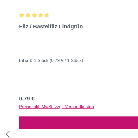
Durchschnittliche Bewertung von 4.71 von 5 Sternen
Filz / Bastelfilz Lindgrün
Inhalt:
1 Stück
(0,79 € / 1 Stück)
Regulärer Preis:
0,79 €
Preise inkl. MwSt. zzgl. Versandkosten