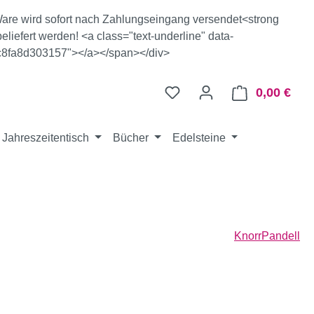
e Ware wird sofort nach Zahlungseingang versendet<strong
eliefert werden! <a class="text-underline" data-
c8fa8d303157"></a></span></div>
0,00 €
Ware
Jahreszeitentisch
Bücher
Edelsteine
KnorrPandell
eis: