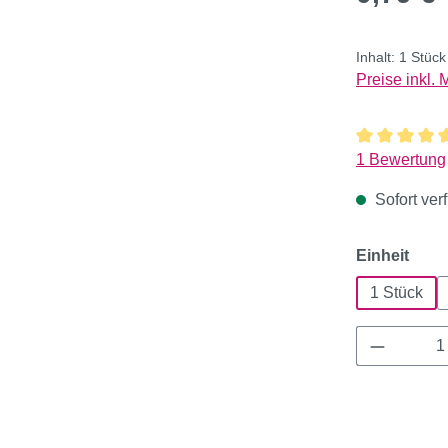
Inhalt:
1 Stüc
Preise inkl.
Durchschnitt
1 Bewertung
Sofort verf
ausw
Einheit
1 Stück
Produkt 