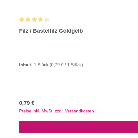
Durchschnittliche Bewertung von 4.33 von 5 Sternen
Filz / Bastelfilz Goldgelb
Inhalt:
1 Stück
(0,79 € / 1 Stück)
Regulärer Preis:
0,79 €
Preise inkl. MwSt. zzgl. Versandkosten