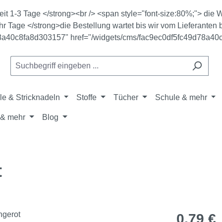
zeit 1-3 Tage </strong><br /> <span style="font-size:80%;"> di
r Tage </strong>die Bestellung wartet bis wir vom Lieferanten b
78a40c8fa8d303157" href="/widgets/cms/fac9ec0df5fc49d78a40
le & Stricknadeln
Stoffe
Tücher
Schule & mehr
& mehr
Blog
t
Regulärer Pr
0,79 €