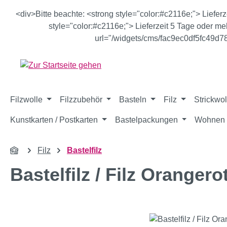
m Hauptinhalt springen
Zur Suche springen
Zur Hauptnavigation springen
<div>Bitte beachte: <strong style="color:#c2116e;"> Liefer
style="color:#c2116e;"> Lieferzeit 5 Tage oder meh
url="/widgets/cms/fac9ec0df5fc49d
Filzwolle
Filzzubehör
Basteln
Filz
Strickwol
Kunstkarten / Postkarten
Bastelpackungen
Wohnen 
Filz
Bastelfilz
Bastelfilz / Filz Orangero
Bildergalerie überspringen