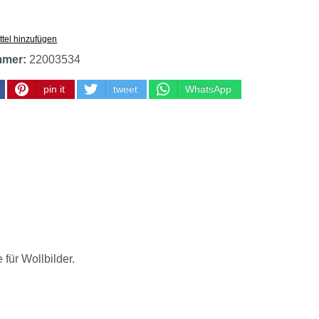
tel hinzufügen
mmer:
22003534
pin it
tweet
WhatsApp
für Wollbilder.