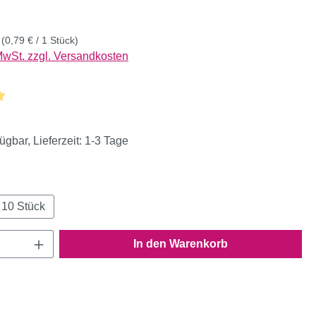
k
(0,79 € / 1 Stück)
 MwSt. zzgl. Versandkosten
liche Bewertung von 5 von 5 Sternen
ügbar, Lieferzeit: 1-3 Tage
ählen
10 Stück
Anzahl: Gib den gewünschten Wert ein oder
In den Warenkorb