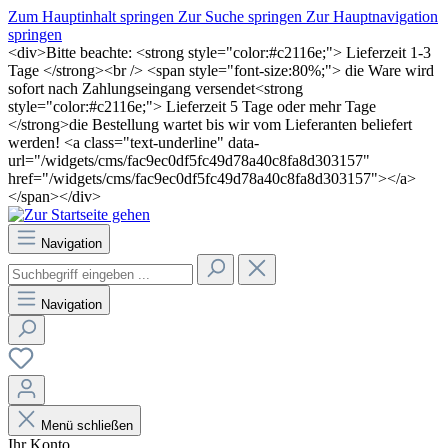
Zum Hauptinhalt springen
Zur Suche springen
Zur Hauptnavigation
springen
<div>Bitte beachte: <strong style="color:#c2116e;"> Lieferzeit 1-3
Tage </strong><br /> <span style="font-size:80%;"> die Ware wird
sofort nach Zahlungseingang versendet<strong
style="color:#c2116e;"> Lieferzeit 5 Tage oder mehr Tage
</strong>die Bestellung wartet bis wir vom Lieferanten beliefert
werden! <a class="text-underline" data-
url="/widgets/cms/fac9ec0df5fc49d78a40c8fa8d303157"
href="/widgets/cms/fac9ec0df5fc49d78a40c8fa8d303157"></a>
</span></div>
Navigation
Navigation
Menü schließen
Ihr Konto