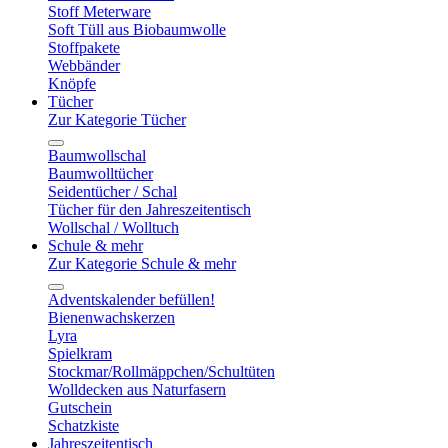
Stoff Meterware
Soft Tüll aus Biobaumwolle
Stoffpakete
Webbänder
Knöpfe
Tücher
Zur Kategorie Tücher
Baumwollschal
Baumwolltücher
Seidentücher / Schal
Tücher für den Jahreszeitentisch
Wollschal / Wolltuch
Schule & mehr
Zur Kategorie Schule & mehr
Adventskalender befüllen!
Bienenwachskerzen
Lyra
Spielkram
Stockmar/Rollmäppchen/Schultüten
Wolldecken aus Naturfasern
Gutschein
Schatzkiste
Jahreszeitentisch