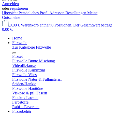
Anmelden
oder
registrieren
Übersicht
Persönliches Profil
Adressen
Bestellungen
Meine
Gutscheine
0,00 €
Warenkorb enthält 0 Positionen. Der Gesamtwert beträgt
0,00 €.
Home
Filzwolle
Zur Kategorie Filzwolle
Filzset
Filzwolle Bunte Mischung
Videofilzkurse
Filzwolle Kammzug
Filzwolle Vlies
Filzwolle Natur & Füllmaterial
Seiden-Hankie
Filzwolle Hauttöne
Viskose & pfl. Fasern
Flocke / Locken
Farbstoffe
Rabias Favoriten
Filzzubehör