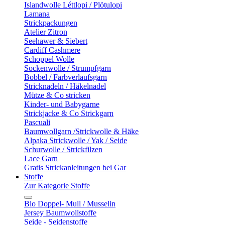
Islandwolle Léttlopi / Plötulopi
Lamana
Strickpackungen
Atelier Zitron
Seehawer & Siebert
Cardiff Cashmere
Schoppel Wolle
Sockenwolle / Strumpfgarn
Bobbel / Farbverlaufsgarn
Stricknadeln / Häkelnadel
Mütze & Co stricken
Kinder- und Babygarne
Strickjacke & Co Strickgarn
Pascuali
Baumwollgarn /Strickwolle & Häke
Alpaka Strickwolle / Yak / Seide
Schurwolle / Strickfilzen
Lace Garn
Gratis Strickanleitungen bei Gar
Stoffe
Zur Kategorie Stoffe
Bio Doppel- Mull / Musselin
Jersey Baumwollstoffe
Seide - Seidenstoffe