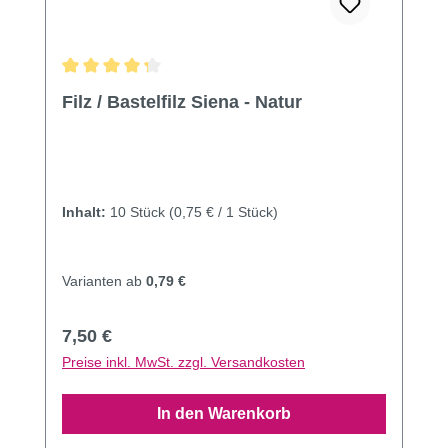
Durchschnittliche Bewertung von 4.2 von 5 Sternen
Filz / Bastelfilz Siena - Natur
Inhalt:
10 Stück
(0,75 € / 1 Stück)
Varianten ab
0,79 €
Regulärer Preis:
7,50 €
Preise inkl. MwSt. zzgl. Versandkosten
In den Warenkorb