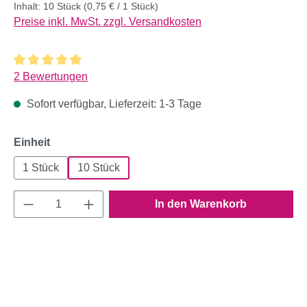
Inhalt:
10 Stück
(0,75 € / 1 Stück)
Preise inkl. MwSt. zzgl. Versandkosten
Durchschnittliche Bewertung von 5 von 5 Sternen
2 Bewertungen
Sofort verfügbar, Lieferzeit: 1-3 Tage
auswählen
Einheit
1 Stück
10 Stück
Produkt Anzahl: Gib den gewünschten Wert e
In den Warenkorb