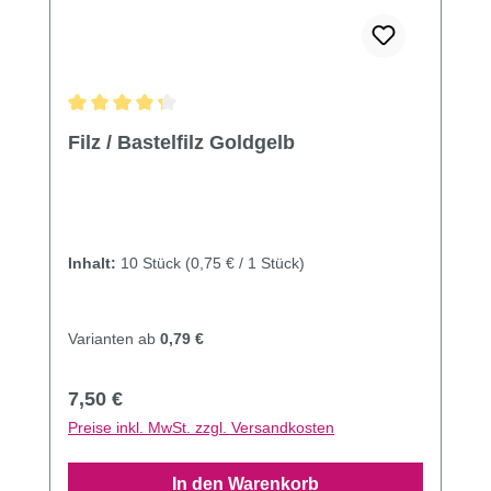
Durchschnittliche Bewertung von 4.33 von 5 Sternen
Filz / Bastelfilz Goldgelb
Inhalt:
10 Stück
(0,75 € / 1 Stück)
Varianten ab
0,79 €
Regulärer Preis:
7,50 €
Preise inkl. MwSt. zzgl. Versandkosten
In den Warenkorb