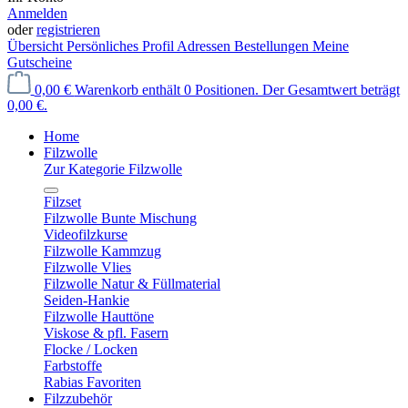
Anmelden
oder
registrieren
Übersicht
Persönliches Profil
Adressen
Bestellungen
Meine
Gutscheine
0,00 €
Warenkorb enthält 0 Positionen. Der Gesamtwert beträgt
0,00 €.
Home
Filzwolle
Zur Kategorie Filzwolle
Filzset
Filzwolle Bunte Mischung
Videofilzkurse
Filzwolle Kammzug
Filzwolle Vlies
Filzwolle Natur & Füllmaterial
Seiden-Hankie
Filzwolle Hauttöne
Viskose & pfl. Fasern
Flocke / Locken
Farbstoffe
Rabias Favoriten
Filzzubehör