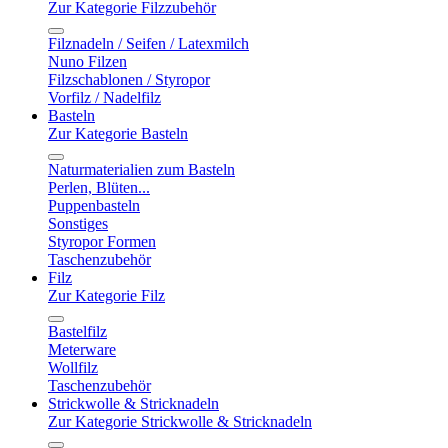
Zur Kategorie Filzzubehör
Filznadeln / Seifen / Latexmilch
Nuno Filzen
Filzschablonen / Styropor
Vorfilz / Nadelfilz
Basteln
Zur Kategorie Basteln
Naturmaterialien zum Basteln
Perlen, Blüten...
Puppenbasteln
Sonstiges
Styropor Formen
Taschenzubehör
Filz
Zur Kategorie Filz
Bastelfilz
Meterware
Wollfilz
Taschenzubehör
Strickwolle & Stricknadeln
Zur Kategorie Strickwolle & Stricknadeln