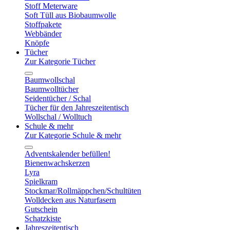
Stoff Meterware
Soft Tüll aus Biobaumwolle
Stoffpakete
Webbänder
Knöpfe
Tücher
Zur Kategorie Tücher
Baumwollschal
Baumwolltücher
Seidentücher / Schal
Tücher für den Jahreszeitentisch
Wollschal / Wolltuch
Schule & mehr
Zur Kategorie Schule & mehr
Adventskalender befüllen!
Bienenwachskerzen
Lyra
Spielkram
Stockmar/Rollmäppchen/Schultüten
Wolldecken aus Naturfasern
Gutschein
Schatzkiste
Jahreszeitentisch