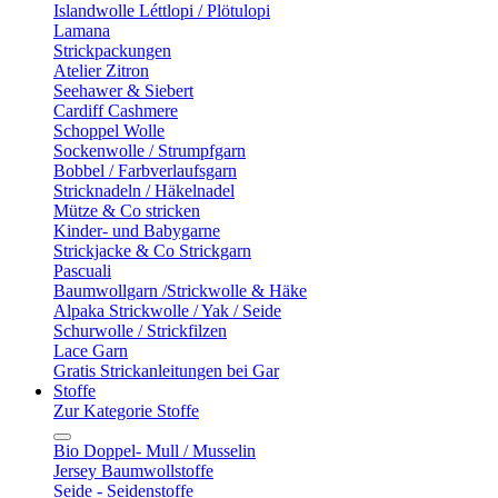
Islandwolle Léttlopi / Plötulopi
Lamana
Strickpackungen
Atelier Zitron
Seehawer & Siebert
Cardiff Cashmere
Schoppel Wolle
Sockenwolle / Strumpfgarn
Bobbel / Farbverlaufsgarn
Stricknadeln / Häkelnadel
Mütze & Co stricken
Kinder- und Babygarne
Strickjacke & Co Strickgarn
Pascuali
Baumwollgarn /Strickwolle & Häke
Alpaka Strickwolle / Yak / Seide
Schurwolle / Strickfilzen
Lace Garn
Gratis Strickanleitungen bei Gar
Stoffe
Zur Kategorie Stoffe
Bio Doppel- Mull / Musselin
Jersey Baumwollstoffe
Seide - Seidenstoffe