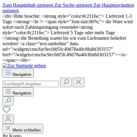
Zum Hauptinhalt springen
Zur Suche springen
Zur Hauptnavigation
springen
<div>Bitte beachte: <strong style="color:#c2116e;"> Lieferzeit 1-3
Tage </strong><br /> <span style="font-size:80%;"> die Ware wird
sofort nach Zahlungseingang versendet<strong
style="color:#c2116e;"> Lieferzeit 5 Tage oder mehr Tage
</strong>die Bestellung wartet bis wir vom Lieferanten beliefert
werden! <a class="text-underline" data-
url="/widgets/cms/fac9ec0df5fc49d78a40c8fa8d303157"
href="/widgets/cms/fac9ec0df5fc49d78a40c8fa8d303157"></a>
</span></div>
Navigation
Navigation
Menü schließen
Ihr Konto