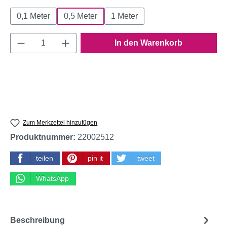
0,1 Meter
0,5 Meter
1 Meter
Produkt Anzahl: Gib den gewünschten Wert e
In den Warenkorb
Zum Merkzettel hinzufügen
Produktnummer:
22002512
teilen
pin it
tweet
WhatsApp
Beschreibung