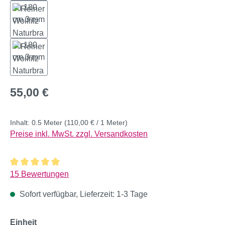
Regulärer Preis:
55,00 €
Inhalt:
0.5 Meter
(110,00 € / 1 Meter)
Preise inkl. MwSt. zzgl. Versandkosten
Durchschnittliche Bewertung von 5 von 5 Sternen
15 Bewertungen
Sofort verfügbar, Lieferzeit: 1-3 Tage
auswählen
Einheit