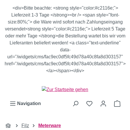
Zum Hauptinhalt springen
<div>Bitte beachte: <strong style="color:#c2116e;">
Lieferzeit 1-3 Tage </strong><br /> <span style="font-
size:80%;"> die Ware wird sofort nach Zahlungseingang
versendet<strong style="color:#c2116e;"> Lieferzeit 5 Tage
oder mehr Tage </strong>die Bestellung wartet bis wir vom
Lieferanten beliefert werden! <a class="text-underline"
data-
url="/widgets/cms/fac9ec0df5fc49d78a40c8fa8d303157"
href="/widgets/cms/fac9ec0df5fc49d78a40c8fa8d303157">
</a></span></div>
Ware
Navigation
Filz
Meterware