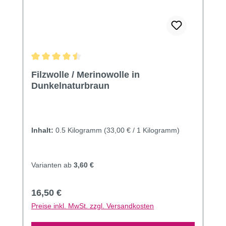
Durchschnittliche Bewertung von 4.48 von 5 Sternen
Filzwolle / Merinowolle in
Dunkelnaturbraun
Inhalt:
0.5 Kilogramm
(33,00 € / 1 Kilogramm)
Varianten ab
3,60 €
Regulärer Preis:
16,50 €
Preise inkl. MwSt. zzgl. Versandkosten