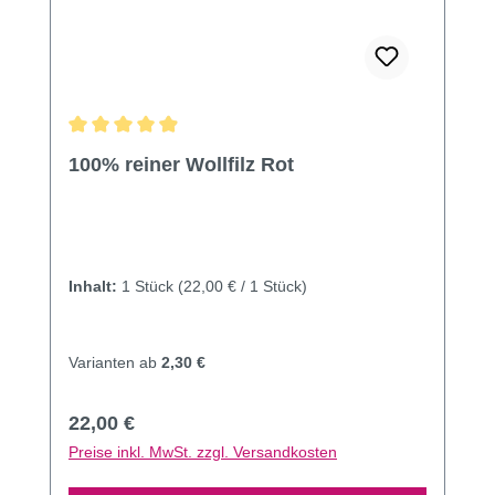
Durchschnittliche Bewertung von 4.93 von 5 Sternen
100% reiner Wollfilz Rot
Inhalt:
1 Stück
(22,00 € / 1 Stück)
Varianten ab
2,30 €
Regulärer Preis:
22,00 €
Preise inkl. MwSt. zzgl. Versandkosten