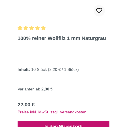
Durchschnittliche Bewertung von 4.96 von 5 Sternen
100% reiner Wollfilz 1 mm Naturgrau
Inhalt:
10 Stück
(2,20 € / 1 Stück)
Varianten ab
2,30 €
Regulärer Preis:
22,00 €
Preise inkl. MwSt. zzgl. Versandkosten
In den Warenkorb