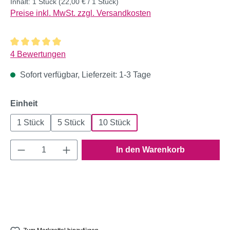
Inhalt:
1 Stück
(22,00 € / 1 Stück)
Preise inkl. MwSt. zzgl. Versandkosten
Durchschnittliche Bewertung von 5 von 5 Sternen
4 Bewertungen
Sofort verfügbar, Lieferzeit: 1-3 Tage
auswählen
Einheit
1 Stück
5 Stück
10 Stück
Produkt Anzahl: Gib den gewünschten Wert e
In den Warenkorb