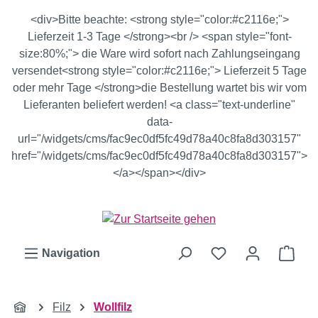
Zum Hauptinhalt springen
<div>Bitte beachte: <strong style="color:#c2116e;">
Lieferzeit 1-3 Tage </strong><br /> <span style="font-
size:80%;"> die Ware wird sofort nach Zahlungseingang
versendet<strong style="color:#c2116e;"> Lieferzeit 5 Tage
oder mehr Tage </strong>die Bestellung wartet bis wir vom
Lieferanten beliefert werden! <a class="text-underline"
data-
url="/widgets/cms/fac9ec0df5fc49d78a40c8fa8d303157"
href="/widgets/cms/fac9ec0df5fc49d78a40c8fa8d303157">
</a></span></div>
Ware
Navigation
Filz
Wollfilz