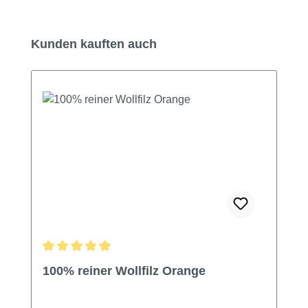
Produktgalerie überspringen
Kunden kauften auch
Durchschnittliche Bewertung von 4.9 von 5 Sternen
100% reiner Wollfilz Orange