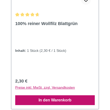
Durchschnittliche Bewertung von 4.82 von 5 Sternen
100% reiner Wollfilz Blattgrün
Inhalt:
1 Stück
(2,30 € / 1 Stück)
Regulärer Preis:
2,30 €
Preise inkl. MwSt. zzgl. Versandkosten
In den Warenkorb