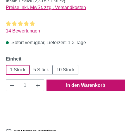
Inhalt:
1 Stück
(2,30 € / 1 Stück)
Preise inkl. MwSt. zzgl. Versandkosten
Durchschnittliche Bewertung von 4.93 von 5 Sternen
14 Bewertungen
Sofort verfügbar, Lieferzeit: 1-3 Tage
auswählen
Einheit
1 Stück
5 Stück
10 Stück
Produkt Anzahl: Gib den gewünschten Wert e
In den Warenkorb