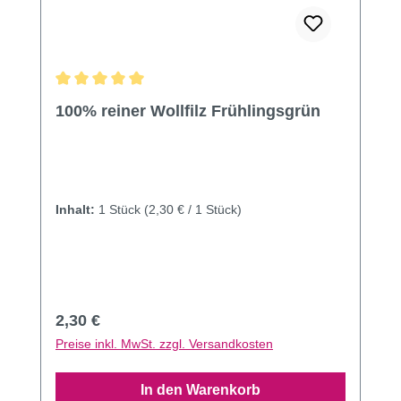
Durchschnittliche Bewertung von 5 von 5 Sternen
100% reiner Wollfilz Frühlingsgrün
Inhalt:
1 Stück
(2,30 € / 1 Stück)
Regulärer Preis:
2,30 €
Preise inkl. MwSt. zzgl. Versandkosten
In den Warenkorb