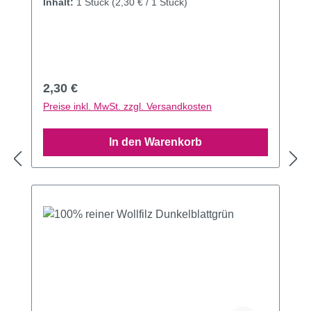
Inhalt:
1 Stück
(2,30 € / 1 Stück)
Regulärer Preis:
2,30 €
Preise inkl. MwSt. zzgl. Versandkosten
In den Warenkorb