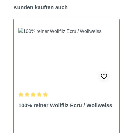
Produktgalerie überspringen
Kunden kauften auch
Durchschnittliche Bewertung von 5 von 5 Sternen
100% reiner Wollfilz Ecru / Wollweiss