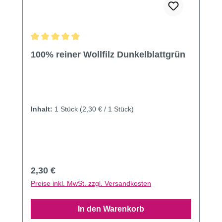
Durchschnittliche Bewertung von 4.89 von 5 Sternen
100% reiner Wollfilz Dunkelblattgrün
Inhalt:
1 Stück
(2,30 € / 1 Stück)
Regulärer Preis:
2,30 €
Preise inkl. MwSt. zzgl. Versandkosten
In den Warenkorb