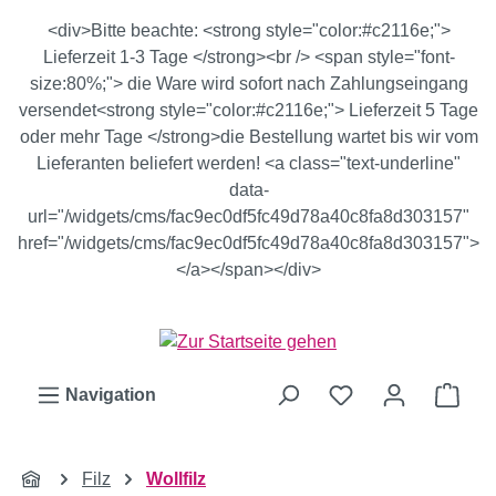
Zum Hauptinhalt springen
<div>Bitte beachte: <strong style="color:#c2116e;">
Lieferzeit 1-3 Tage </strong><br /> <span style="font-
size:80%;"> die Ware wird sofort nach Zahlungseingang
versendet<strong style="color:#c2116e;"> Lieferzeit 5 Tage
oder mehr Tage </strong>die Bestellung wartet bis wir vom
Lieferanten beliefert werden! <a class="text-underline"
data-
url="/widgets/cms/fac9ec0df5fc49d78a40c8fa8d303157"
href="/widgets/cms/fac9ec0df5fc49d78a40c8fa8d303157">
</a></span></div>
Ware
Navigation
Filz
Wollfilz