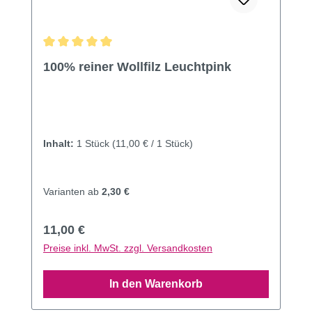
Durchschnittliche Bewertung von 5 von 5 Sternen
100% reiner Wollfilz Leuchtpink
Inhalt:
1 Stück
(11,00 € / 1 Stück)
Varianten ab
2,30 €
Regulärer Preis:
11,00 €
Preise inkl. MwSt. zzgl. Versandkosten
In den Warenkorb