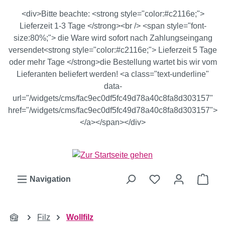
Zum Hauptinhalt springen
<div>Bitte beachte: <strong style="color:#c2116e;">
Lieferzeit 1-3 Tage </strong><br /> <span style="font-
size:80%;"> die Ware wird sofort nach Zahlungseingang
versendet<strong style="color:#c2116e;"> Lieferzeit 5 Tage
oder mehr Tage </strong>die Bestellung wartet bis wir vom
Lieferanten beliefert werden! <a class="text-underline"
data-
url="/widgets/cms/fac9ec0df5fc49d78a40c8fa8d303157"
href="/widgets/cms/fac9ec0df5fc49d78a40c8fa8d303157">
</a></span></div>
Ware
Navigation
Filz
Wollfilz