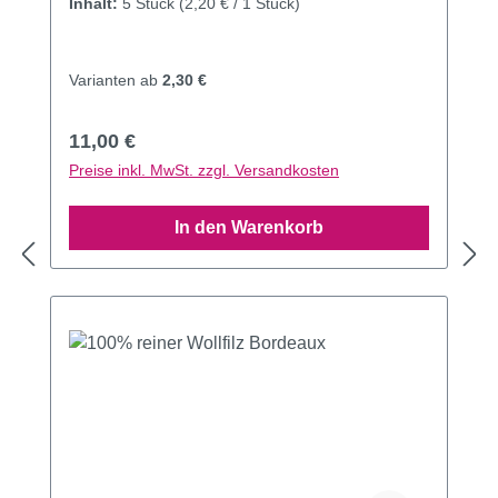
Inhalt:
5 Stück
(2,20 € / 1 Stück)
Varianten ab
2,30 €
Regulärer Preis:
11,00 €
Preise inkl. MwSt. zzgl. Versandkosten
In den Warenkorb