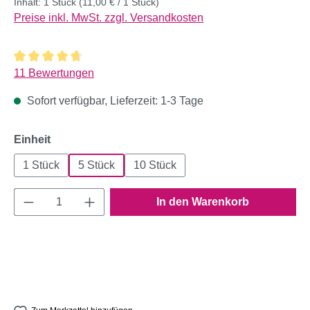
Inhalt:
1 Stück
(11,00 € / 1 Stück)
Preise inkl. MwSt. zzgl. Versandkosten
Durchschnittliche Bewertung von 4.82 von 5 Sternen
11 Bewertungen
Sofort verfügbar, Lieferzeit: 1-3 Tage
auswählen
Einheit
1 Stück
5 Stück
10 Stück
Produkt Anzahl: Gib den gewünschten Wert e
In den Warenkorb