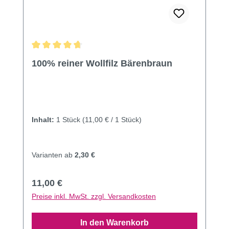
Durchschnittliche Bewertung von 4.82 von 5 Sternen
100% reiner Wollfilz Bärenbraun
Inhalt:
1 Stück
(11,00 € / 1 Stück)
Varianten ab
2,30 €
Regulärer Preis:
11,00 €
Preise inkl. MwSt. zzgl. Versandkosten
In den Warenkorb