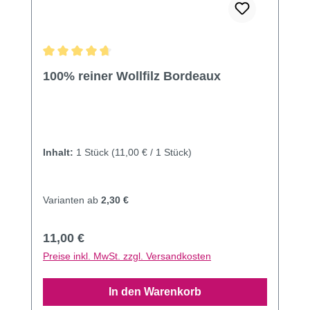
Durchschnittliche Bewertung von 4.85 von 5 Sternen
100% reiner Wollfilz Bordeaux
Inhalt:
1 Stück
(11,00 € / 1 Stück)
Varianten ab
2,30 €
Regulärer Preis:
11,00 €
Preise inkl. MwSt. zzgl. Versandkosten
In den Warenkorb