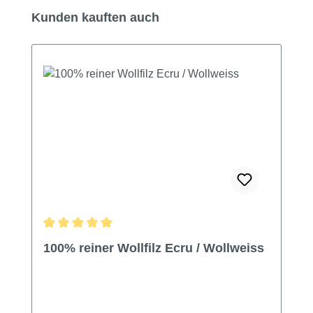
Produktgalerie überspringen
Kunden kauften auch
Durchschnittliche Bewertung von 5 von 5 Sternen
100% reiner Wollfilz Ecru / Wollweiss