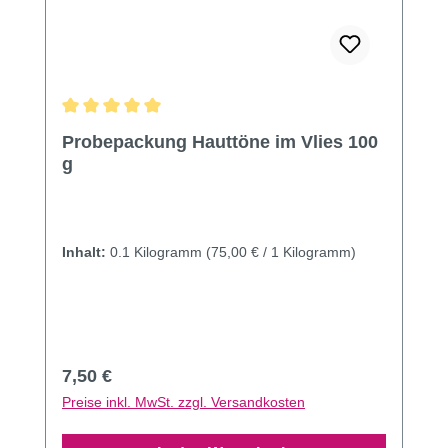
Durchschnittliche Bewertung von 5 von 5 Sternen
Probepackung Hauttöne im Vlies 100
g
Inhalt:
0.1 Kilogramm
(75,00 € / 1 Kilogramm)
Regulärer Preis:
7,50 €
Preise inkl. MwSt. zzgl. Versandkosten