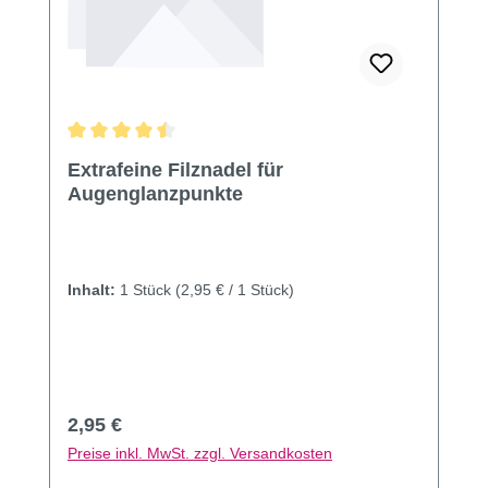
Durchschnittliche Bewertung von 4.44 von 5 Sternen
Extrafeine Filznadel für
Augenglanzpunkte
Inhalt:
1 Stück
(2,95 € / 1 Stück)
Regulärer Preis:
2,95 €
Preise inkl. MwSt. zzgl. Versandkosten