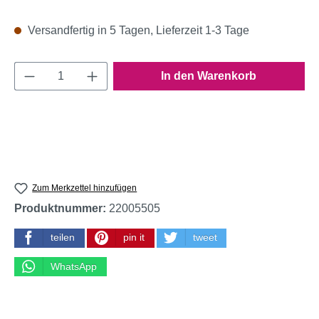
Versandfertig in 5 Tagen, Lieferzeit 1-3 Tage
Produkt Anzahl: Gib den gewünschten Wert e
In den Warenkorb
Zum Merkzettel hinzufügen
Produktnummer:
22005505
teilen
pin it
tweet
WhatsApp