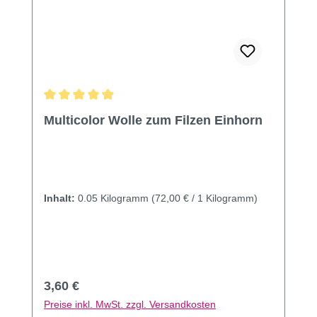
Durchschnittliche Bewertung von 4.92 von 5 Sternen
Multicolor Wolle zum Filzen Einhorn
Inhalt:
0.05 Kilogramm
(72,00 € / 1 Kilogramm)
Regulärer Preis:
3,60 €
Preise inkl. MwSt. zzgl. Versandkosten