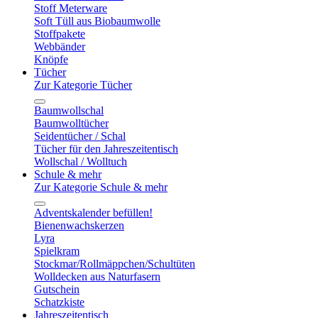
Stoff Meterware
Soft Tüll aus Biobaumwolle
Stoffpakete
Webbänder
Knöpfe
Tücher
Zur Kategorie Tücher
Baumwollschal
Baumwolltücher
Seidentücher / Schal
Tücher für den Jahreszeitentisch
Wollschal / Wolltuch
Schule & mehr
Zur Kategorie Schule & mehr
Adventskalender befüllen!
Bienenwachskerzen
Lyra
Spielkram
Stockmar/Rollmäppchen/Schultüten
Wolldecken aus Naturfasern
Gutschein
Schatzkiste
Jahreszeitentisch