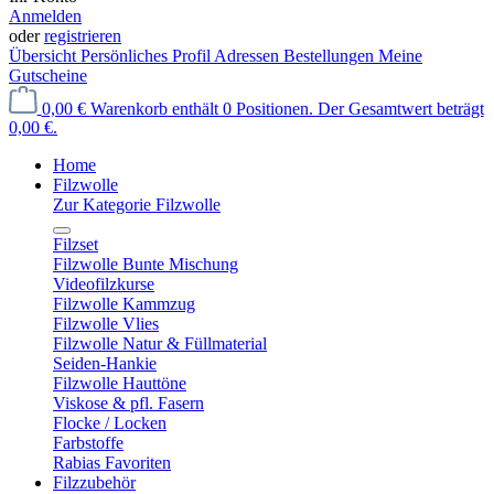
Anmelden
oder
registrieren
Übersicht
Persönliches Profil
Adressen
Bestellungen
Meine
Gutscheine
0,00 €
Warenkorb enthält 0 Positionen. Der Gesamtwert beträgt
0,00 €.
Home
Filzwolle
Zur Kategorie Filzwolle
Filzset
Filzwolle Bunte Mischung
Videofilzkurse
Filzwolle Kammzug
Filzwolle Vlies
Filzwolle Natur & Füllmaterial
Seiden-Hankie
Filzwolle Hauttöne
Viskose & pfl. Fasern
Flocke / Locken
Farbstoffe
Rabias Favoriten
Filzzubehör