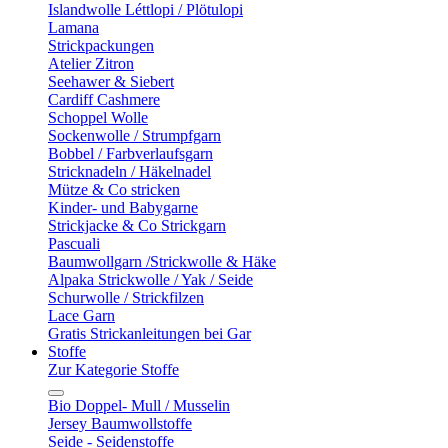
Islandwolle Léttlopi / Plötulopi
Lamana
Strickpackungen
Atelier Zitron
Seehawer & Siebert
Cardiff Cashmere
Schoppel Wolle
Sockenwolle / Strumpfgarn
Bobbel / Farbverlaufsgarn
Stricknadeln / Häkelnadel
Mütze & Co stricken
Kinder- und Babygarne
Strickjacke & Co Strickgarn
Pascuali
Baumwollgarn /Strickwolle & Häke
Alpaka Strickwolle / Yak / Seide
Schurwolle / Strickfilzen
Lace Garn
Gratis Strickanleitungen bei Gar
Stoffe
Zur Kategorie Stoffe
Bio Doppel- Mull / Musselin
Jersey Baumwollstoffe
Seide - Seidenstoffe