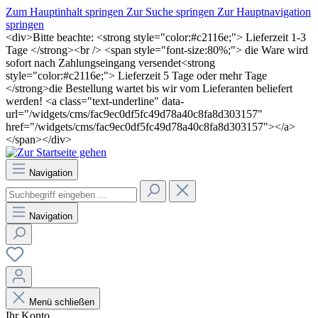
Zum Hauptinhalt springen
Zur Suche springen
Zur Hauptnavigation
springen
<div>Bitte beachte: <strong style="color:#c2116e;"> Lieferzeit 1-3
Tage </strong><br /> <span style="font-size:80%;"> die Ware wird
sofort nach Zahlungseingang versendet<strong
style="color:#c2116e;"> Lieferzeit 5 Tage oder mehr Tage
</strong>die Bestellung wartet bis wir vom Lieferanten beliefert
werden! <a class="text-underline" data-
url="/widgets/cms/fac9ec0df5fc49d78a40c8fa8d303157"
href="/widgets/cms/fac9ec0df5fc49d78a40c8fa8d303157"></a>
</span></div>
Navigation
Navigation
Menü schließen
Ihr Konto