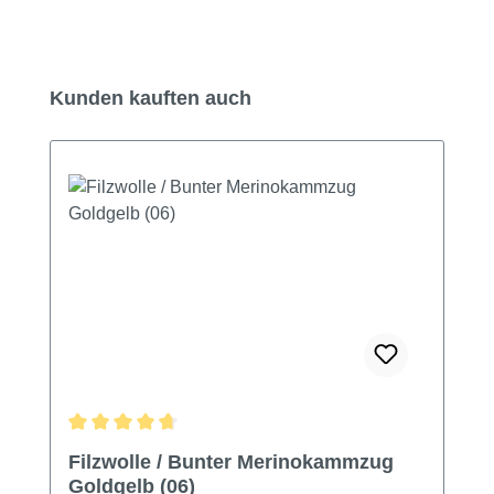
Produktgalerie überspringen
Kunden kauften auch
Durchschnittliche Bewertung von 4.85 von 5 Sternen
Filzwolle / Bunter Merinokammzug
Goldgelb (06)