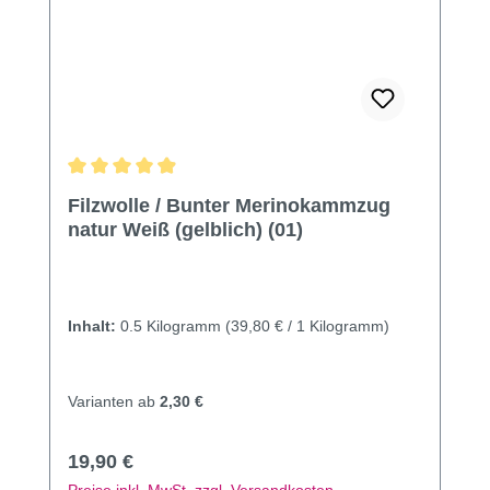
Durchschnittliche Bewertung von 4.9 von 5 Sternen
Filzwolle / Bunter Merinokammzug
natur Weiß (gelblich) (01)
Inhalt:
0.5 Kilogramm
(39,80 € / 1 Kilogramm)
Varianten ab
2,30 €
Regulärer Preis:
19,90 €