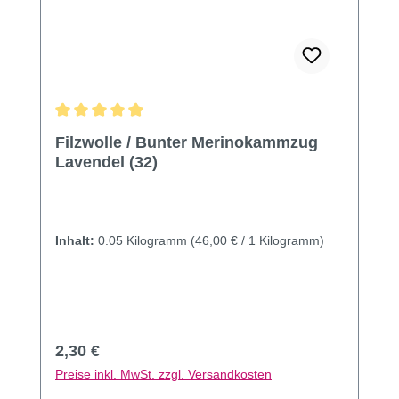
Durchschnittliche Bewertung von 4.95 von 5 Sternen
Filzwolle / Bunter Merinokammzug
Lavendel (32)
Inhalt:
0.05 Kilogramm
(46,00 € / 1 Kilogramm)
Regulärer Preis:
2,30 €
Preise inkl. MwSt. zzgl. Versandkosten