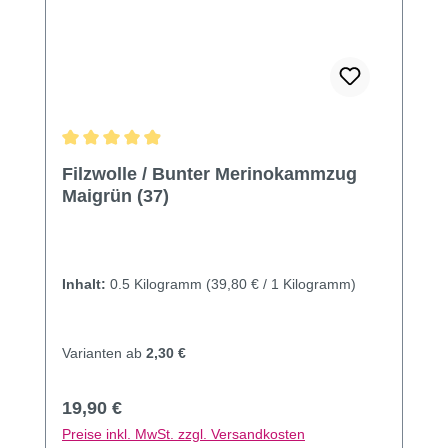
Durchschnittliche Bewertung von 4.91 von 5 Sternen
Filzwolle / Bunter Merinokammzug
Maigrün (37)
Inhalt:
0.5 Kilogramm
(39,80 € / 1 Kilogramm)
Varianten ab
2,30 €
Regulärer Preis:
19,90 €
Preise inkl. MwSt. zzgl. Versandkosten