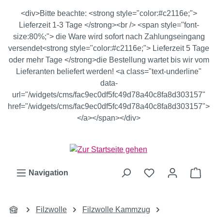
Zum Hauptinhalt springen
<div>Bitte beachte: <strong style="color:#c2116e;">
Lieferzeit 1-3 Tage </strong><br /> <span style="font-
size:80%;"> die Ware wird sofort nach Zahlungseingang
versendet<strong style="color:#c2116e;"> Lieferzeit 5 Tage
oder mehr Tage </strong>die Bestellung wartet bis wir vom
Lieferanten beliefert werden! <a class="text-underline"
data-
url="/widgets/cms/fac9ec0df5fc49d78a40c8fa8d303157"
href="/widgets/cms/fac9ec0df5fc49d78a40c8fa8d303157">
</a></span></div>
Ware
Navigation
Filzwolle
Filzwolle Kammzug