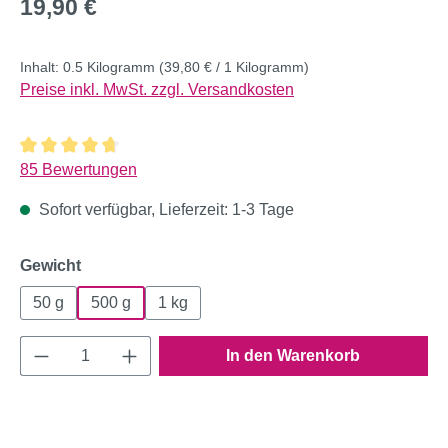
Regulärer Preis:
19,90 €
Inhalt:
0.5 Kilogramm
(39,80 € / 1 Kilogramm)
Preise inkl. MwSt. zzgl. Versandkosten
Durchschnittliche Bewertung von 4.8 von 5 Sternen
85 Bewertungen
Sofort verfügbar, Lieferzeit: 1-3 Tage
auswählen
Gewicht
50 g
500 g
1 kg
Produkt Anzahl: Gib den gewünschten Wert e
In den Warenkorb