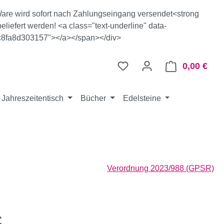
e Ware wird sofort nach Zahlungseingang versendet<strong
eliefert werden! <a class="text-underline" data-
c8fa8d303157"></a></span></div>
0,00 €
Ware
Jahreszeitentisch
Bücher
Edelsteine
Verordnung 2023/988 (GPSR)
eis:
€