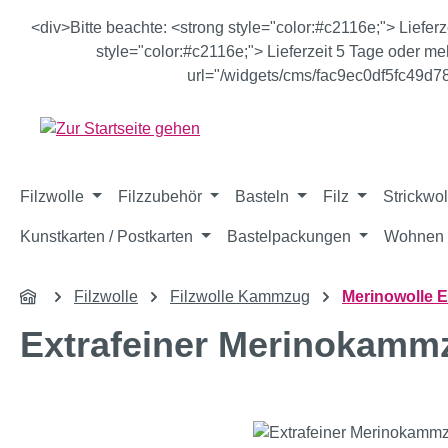
m Hauptinhalt springen
Zur Suche springen
Zur Hauptnavigation springen
<div>Bitte beachte: <strong style="color:#c2116e;"> Liefer
style="color:#c2116e;"> Lieferzeit 5 Tage oder meh
url="/widgets/cms/fac9ec0df5fc49d
Filzwolle
Filzzubehör
Basteln
Filz
Strickwol
Kunstkarten / Postkarten
Bastelpackungen
Wohnen 
Filzwolle
Filzwolle Kammzug
Merinowolle E
Extrafeiner Merinokamm
Bildergalerie überspringen