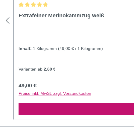
Durchschnittliche Bewertung von 4.87 von 5 Sternen
Extrafeiner Merinokammzug weiß
Inhalt:
1 Kilogramm
(49,00 € / 1 Kilogramm)
Varianten ab
2,80 €
Regulärer Preis:
49,00 €
Preise inkl. MwSt. zzgl. Versandkosten