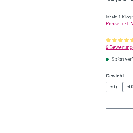
Inhalt:
1 Kilo
Preise inkl.
Durchschnitt
6 Bewertung
Sofort verf
aus
Gewicht
50 g
50
Produkt 