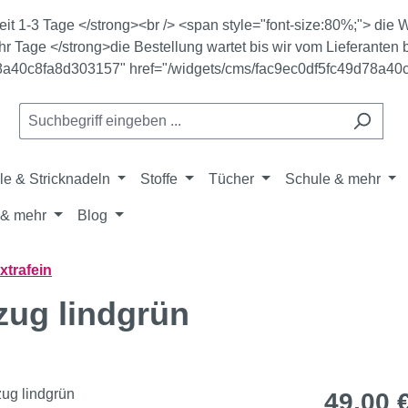
zeit 1-3 Tage </strong><br /> <span style="font-size:80%;"> di
r Tage </strong>die Bestellung wartet bis wir vom Lieferanten b
78a40c8fa8d303157" href="/widgets/cms/fac9ec0df5fc49d78a40
le & Stricknadeln
Stoffe
Tücher
Schule & mehr
& mehr
Blog
xtrafein
zug lindgrün
Regulärer Pr
49,00 