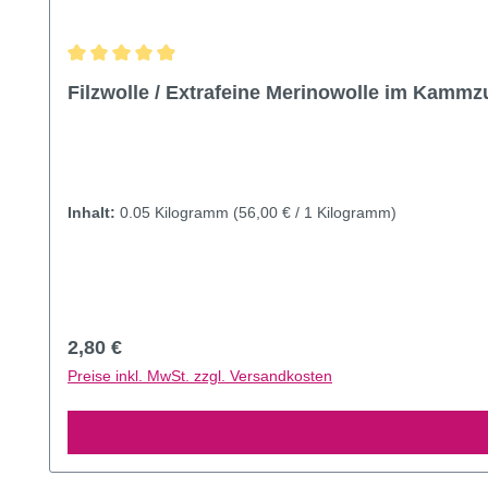
Durchschnittliche Bewertung von 4.89 von 5 Sternen
Filzwolle / Extrafeine Merinowolle im Kamm
Inhalt:
0.05 Kilogramm
(56,00 € / 1 Kilogramm)
Regulärer Preis:
2,80 €
Preise inkl. MwSt. zzgl. Versandkosten