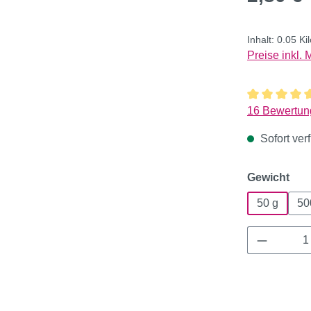
Inhalt:
0.05 K
Preise inkl.
Durchschnitt
16 Bewertun
Sofort verf
aus
Gewicht
50 g
50
Produkt 