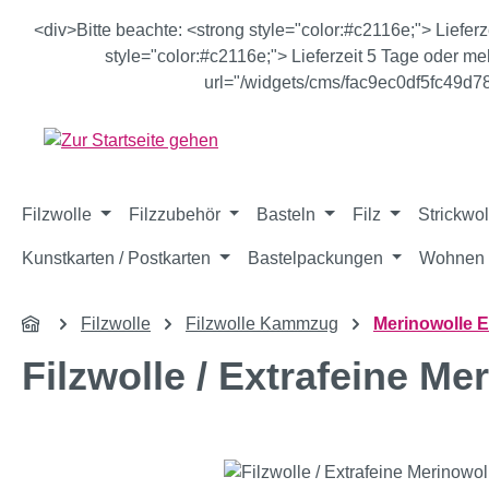
m Hauptinhalt springen
Zur Suche springen
Zur Hauptnavigation springen
<div>Bitte beachte: <strong style="color:#c2116e;"> Liefer
style="color:#c2116e;"> Lieferzeit 5 Tage oder meh
url="/widgets/cms/fac9ec0df5fc49d
Filzwolle
Filzzubehör
Basteln
Filz
Strickwol
Kunstkarten / Postkarten
Bastelpackungen
Wohnen 
Filzwolle
Filzwolle Kammzug
Merinowolle E
Filzwolle / Extrafeine M
Bildergalerie überspringen