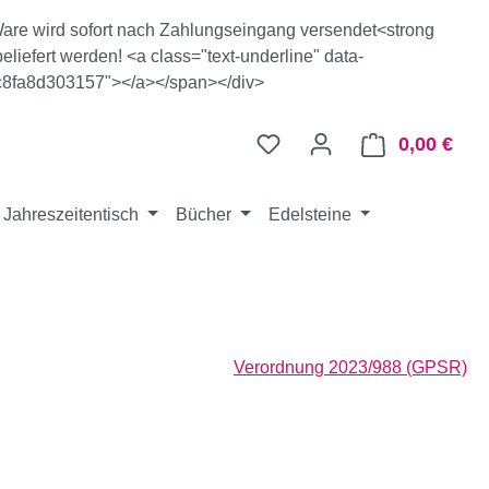
e Ware wird sofort nach Zahlungseingang versendet<strong
eliefert werden! <a class="text-underline" data-
c8fa8d303157"></a></span></div>
0,00 €
Ware
Jahreszeitentisch
Bücher
Edelsteine
Verordnung 2023/988 (GPSR)
eis: