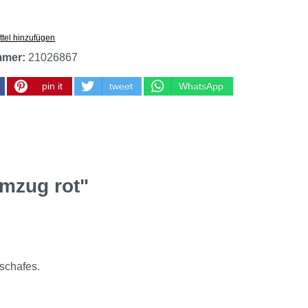
tel hinzufügen
mmer:
21026867
pin it
tweet
WhatsApp
mmzug rot"
schafes.