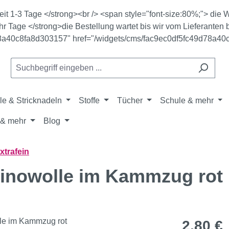
zeit 1-3 Tage </strong><br /> <span style="font-size:80%;"> di
r Tage </strong>die Bestellung wartet bis wir vom Lieferanten b
78a40c8fa8d303157" href="/widgets/cms/fac9ec0df5fc49d78a40
le & Stricknadeln
Stoffe
Tücher
Schule & mehr
& mehr
Blog
xtrafein
erinowolle im Kammzug rot
Regulärer Pr
2,80 €