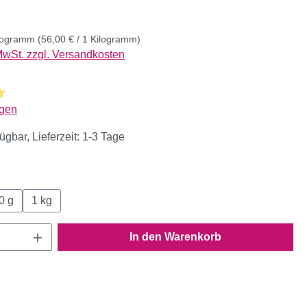
ilogramm
(56,00 € / 1 Kilogramm)
 MwSt. zzgl. Versandkosten
liche Bewertung von 5 von 5 Sternen
gen
ügbar, Lieferzeit: 1-3 Tage
wählen
0 g
1 kg
Anzahl: Gib den gewünschten Wert ein oder
In den Warenkorb