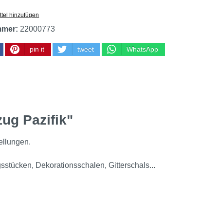
tel hinzufügen
mmer:
22000773
pin it
tweet
WhatsApp
ug Pazifik"
ellungen.
stücken, Dekorationsschalen, Gitterschals...