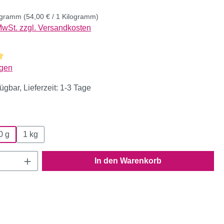
logramm
(54,00 € / 1 Kilogramm)
 MwSt. zzgl. Versandkosten
liche Bewertung von 4.93 von 5 Sternen
gen
ügbar, Lieferzeit: 1-3 Tage
wählen
0 g
1 kg
Anzahl: Gib den gewünschten Wert ein oder
In den Warenkorb