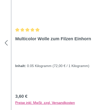
Durchschnittliche Bewertung von 4.92 von 5 Sternen
Multicolor Wolle zum Filzen Einhorn
Inhalt:
0.05 Kilogramm
(72,00 € / 1 Kilogramm)
Regulärer Preis:
3,60 €
Preise inkl. MwSt. zzgl. Versandkosten