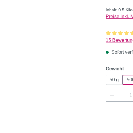
Inhalt:
0.5 Ki
Preise inkl.
Durchschnitt
15 Bewertun
Sofort verf
aus
Gewicht
50 g
50
Produkt 