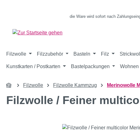
m Hauptinhalt springen
Zur Suche springen
Zur Hauptnavigation springen
die Ware wird sofort nach Zahlungsein
Filzwolle
Filzzubehör
Basteln
Filz
Strickwol
Kunstkarten / Postkarten
Bastelpackungen
Wohnen 
Filzwolle
Filzwolle Kammzug
Merinowolle M
Filzwolle / Feiner multi
Bildergalerie überspringen