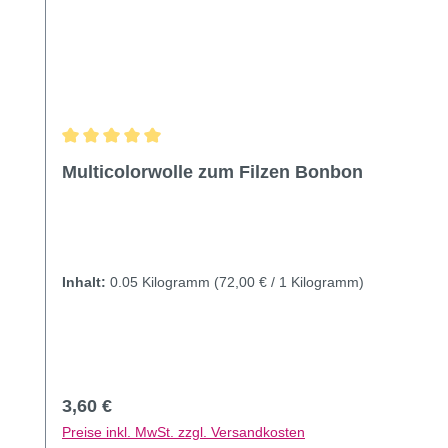
Durchschnittliche Bewertung von 5 von 5 Sternen
Multicolorwolle zum Filzen Bonbon
Inhalt:
0.05 Kilogramm
(72,00 € / 1 Kilogramm)
Regulärer Preis:
3,60 €
Preise inkl. MwSt. zzgl. Versandkosten