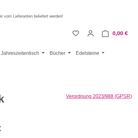
wir vom Lieferanten beliefert werden!
0,00 €
Ware
Jahreszeitentisch
Bücher
Edelsteine
k
Verordnung 2023/988 (GPSR)
eis:
€